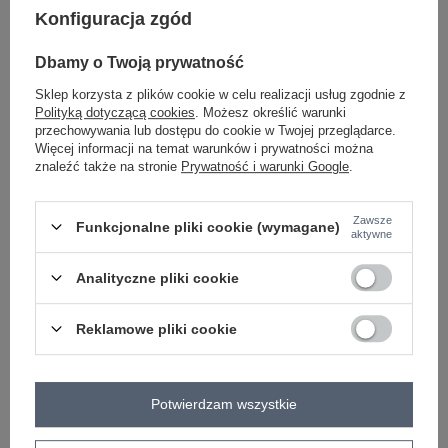
Konfiguracja zgód
Dbamy o Twoją prywatność
jasny niebieski
Sklep korzysta z plików cookie w celu realizacji usług zgodnie z
Polityką dotyczącą cookies
. Możesz określić warunki
Zobacz wszystkie kolory (+1)
przechowywania lub dostępu do cookie w Twojej przeglądarce.
Więcej informacji na temat warunków i prywatności można
znaleźć także na stronie
Prywatność i warunki Google
.
ZALOGUJ SIĘ I ZOBACZ CENĘ
Zawsze
Funkcjonalne pliki cookie (wymagane)
aktywne
Masz pytanie? Chętnie pomożemy.
Zadzwoń
+48 601 547 740
Zadaj pytanie
Analityczne pliki cookie
skład materiału : 95% poliester, 5% elastan
Reklamowe pliki cookie
sposób prania : pranie w pralce w 30°C
Kod produktu
MI-KMPL-A54256.16P
Potwierdzam wszystkie
Marka
ITALY MODA
skład materiału
95% poliester
5% elastan