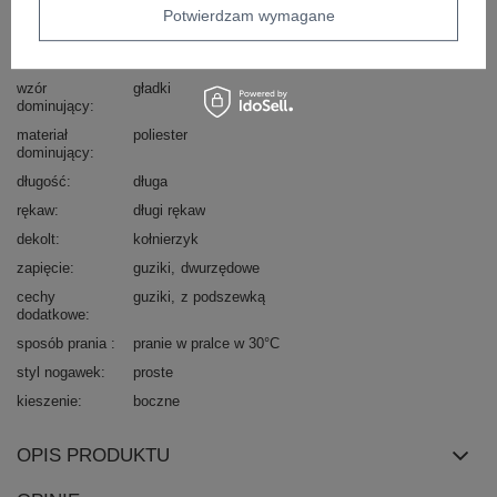
Potwierdzam wymagane
typ produktu
marynarka+spodnie
okazja
codzienne
do pracy
wizytowe
wzór
gładki
dominujący
materiał
poliester
dominujący
długość
długa
rękaw
długi rękaw
dekolt
kołnierzyk
zapięcie
guziki
dwurzędowe
cechy
guziki
z podszewką
dodatkowe
sposób prania
pranie w pralce w 30°C
styl nogawek
proste
kieszenie
boczne
OPIS PRODUKTU