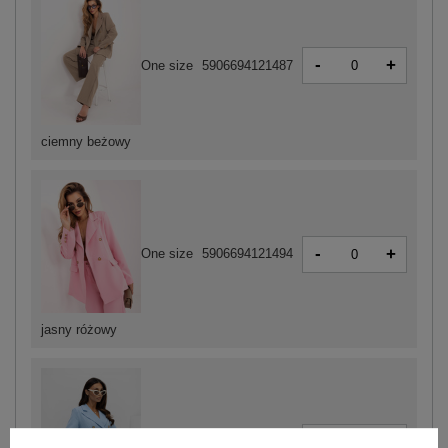
-
+
One size
5906694121487
ciemny beżowy
-
+
One size
5906694121494
jasny różowy
-
+
One size
5906694121463