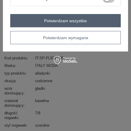
ZALOGUJ SIĘ I ZOBACZ CENĘ
Masz pytanie? Chętnie pomożemy.
Potwierdzam wszystkie
Zadzwoń
+48 601 547 740
Zadaj pytanie
Potwierdzam wymagane
skład materiału : 100% bawełna
sposób prania : pranie w pralce w 30°C
Kod produktu
IT-SP-FL9321.95
Marka
ITALY MODA
typ produktu
alladynki
okazja
codzienne
wzór
gładki
dominujący
materiał
bawełna
dominujący
długość
7/8
nogawki
styl nogawek
szerokie