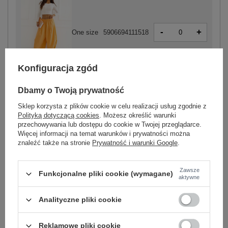
-
+
One size
5906694111518
jasny
Konfiguracja zgód
pomarańczowy
Dbamy o Twoją prywatność
Sklep korzysta z plików cookie w celu realizacji usług zgodnie z
Polityką dotyczącą cookies
. Możesz określić warunki
przechowywania lub dostępu do cookie w Twojej przeglądarce.
-
+
One size
5906694111433
Więcej informacji na temat warunków i prywatności można
znaleźć także na stronie
Prywatność i warunki Google
.
beżowy
Zawsze
Funkcjonalne pliki cookie (wymagane)
aktywne
Zobacz wszystkie kolory (+4)
Analityczne pliki cookie
Reklamowe pliki cookie