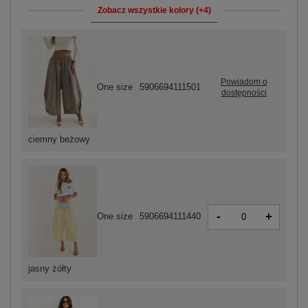
Zobacz wszystkie kolory (+4)
Powiadom o
One size
5906694111501
dostępności
ciemny beżowy
-
+
One size
5906694111440
jasny żółty