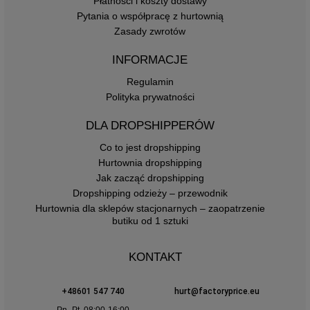
Płatności i koszty dostawy
Pytania o współpracę z hurtownią
Zasady zwrotów
INFORMACJE
Regulamin
Polityka prywatności
DLA DROPSHIPPERÓW
Co to jest dropshipping
Hurtownia dropshipping
Jak zacząć dropshipping
Dropshipping odzieży – przewodnik
Hurtownia dla sklepów stacjonarnych – zaopatrzenie
butiku od 1 sztuki
KONTAKT
+48601 547 740
hurt@factoryprice.eu
Pn.-Pt. 08:00-16:00