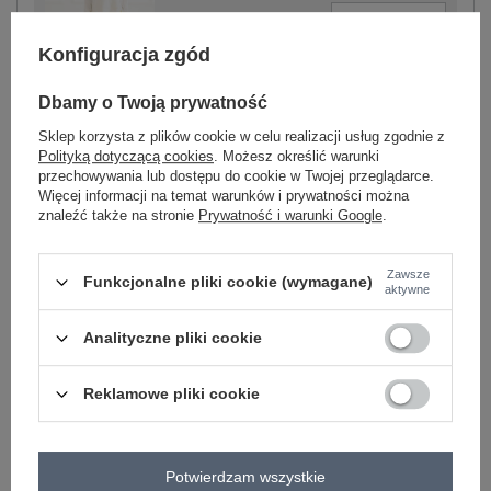
-
+
One size
5906694100666
Konfiguracja zgód
Dbamy o Twoją prywatność
ecru
Sklep korzysta z plików cookie w celu realizacji usług zgodnie z
Polityką dotyczącą cookies
. Możesz określić warunki
Zobacz wszystkie kolory (+6)
przechowywania lub dostępu do cookie w Twojej przeglądarce.
Więcej informacji na temat warunków i prywatności można
znaleźć także na stronie
Prywatność i warunki Google
.
ZALOGUJ SIĘ I ZOBACZ CENĘ
Zawsze
Funkcjonalne pliki cookie (wymagane)
aktywne
Masz pytanie? Chętnie pomożemy.
Zadzwoń
+48 601 547 740
Zadaj pytanie
Analityczne pliki cookie
skład materiału : 50% poliester, 45% wiskoza, 5%
Reklamowe pliki cookie
elastan
sposób prania : pranie w pralce w 30°C
Kod produktu
IT-KMPL-22230.18
Potwierdzam wszystkie