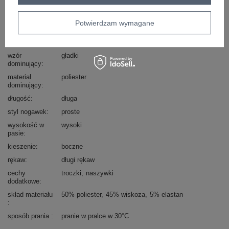
Marka
RUE PARIS
typ produktu
bluza+spodnie
Potwierdzam wymagane
styl
casual
okazja
codzienne
wzór
gładki
dominujący
materiał
poliester
dominujący
długość
długa
styl nogawek
proste
wysokość w
wysoki
pasie
kieszenie
boczne
rękaw
długi rękaw
cechy
troczki
naszywki
dodatkowe
skład materiału
50% poliester
45% wiskoza
5% elastan
sposób prania
pranie w pralce w 30°C