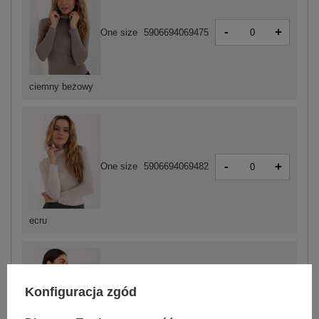
-
+
One size
5906694069475
ciemny beżowy
-
+
One size
5906694069482
ecru
Konfiguracja zgód
-
+
One size
5906694069499