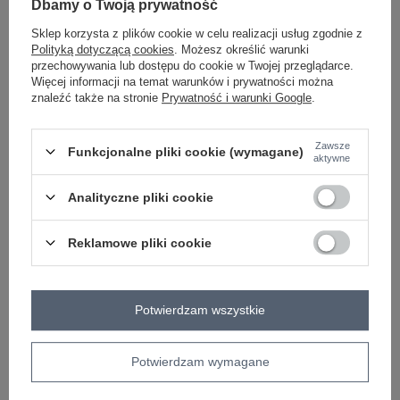
Dbamy o Twoją prywatność
Sklep korzysta z plików cookie w celu realizacji usług zgodnie z
bordowy
Polityką dotyczącą cookies
. Możesz określić warunki
przechowywania lub dostępu do cookie w Twojej przeglądarce.
Więcej informacji na temat warunków i prywatności można
znaleźć także na stronie
Prywatność i warunki Google
.
ZALOGUJ SIĘ I ZOBACZ CENĘ
Zawsze
Funkcjonalne pliki cookie (wymagane)
aktywne
Masz pytanie? Chętnie pomożemy.
Zadzwoń
+48 601 547 740
Zadaj pytanie
Analityczne pliki cookie
skład materiału : 65% wiskoza, 20% kaszmir, 9%
Reklamowe pliki cookie
nylon, 6% elastan
sposób prania : pranie w pralce w 30°C
Kod produktu
IT-BZ-21819.09P
Potwierdzam wszystkie
Marka
ITALY MODA
typ produktu
longsleeve
golf
bluzka dopasowana
Potwierdzam wymagane
styl
elegancki
okazja
codzienne