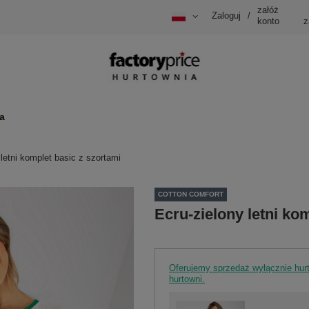
załóż
Zaloguj
/
konto
z
a
 letni komplet basic z szortami
COTTON COMFORT
Ecru-zielony letni ko
Oferujemy sprzedaż wyłącznie hu
hurtowni.