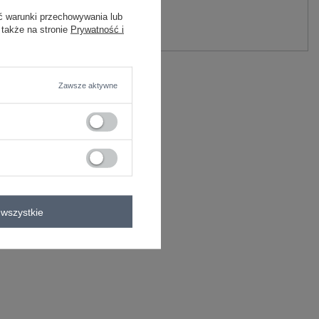
y.
ć warunki przechowywania lub
 także na stronie
Prywatność i
Zadaj pytanie
Zawsze aktywne
e
wszystkie