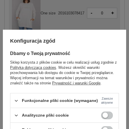
-
+
One size
2016103078417
ecru
Konfiguracja zgód
Dbamy o Twoją prywatność
ZALOGUJ SIĘ I ZOBACZ CENĘ
Sklep korzysta z plików cookie w celu realizacji usług zgodnie z
Polityką dotyczącą cookies
. Możesz określić warunki
Masz pytanie? Chętnie pomożemy.
przechowywania lub dostępu do cookie w Twojej przeglądarce.
Więcej informacji na temat warunków i prywatności można
Zadzwoń
+48 601 547 740
Zadaj pytanie
znaleźć także na stronie
Prywatność i warunki Google
.
Kod produktu
RV-TU-7254.74P
Zawsze
Funkcjonalne pliki cookie (wymagane)
aktywne
Marka
RELEVANCE
wzór
gładki
Analityczne pliki cookie
dominujący
dekolt
okrągły