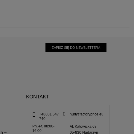
ZAPISZ SIĘ DO NEWSLETTERA
KONTAKT
+48601 547
hurt@factoryprice.eu
740
Pn.-Pt. 08:00-
Al. Katowicka 68
16:00
ch –
05-830
Nadarzyn