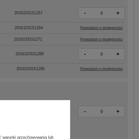
-
+
2016103151257
2016103151264
Powiadom o dostępności
2016103151271
Powiadom o dostępności
-
+
2016103151288
2016103151295
Powiadom o dostępności
-
+
2016103151301
ć warunki przechowywania lub