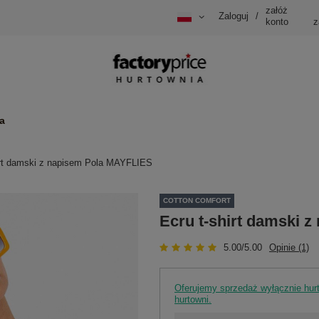
załóż
Zaloguj
/
konto
z
a
irt damski z napisem Pola MAYFLIES
COTTON COMFORT
Ecru t-shirt damski 
5.00/5.00
Opinie (1)
Oferujemy sprzedaż wyłącznie hu
hurtowni.