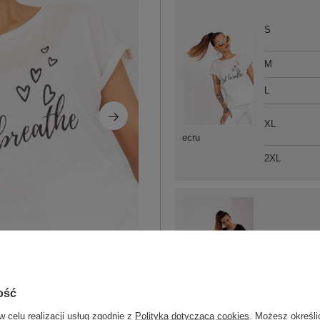
S
M
L
XL
ecru
2XL
S
ość
czarny
w celu realizacji usług zgodnie z
Polityką dotyczącą cookies
. Możesz określi