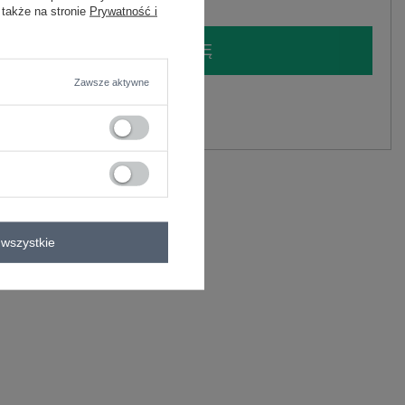
 także na stronie
Prywatność i
LOGUJ SIĘ I ZOBACZ CENĘ
Zawsze aktywne
y.
Zadaj pytanie
wszystkie