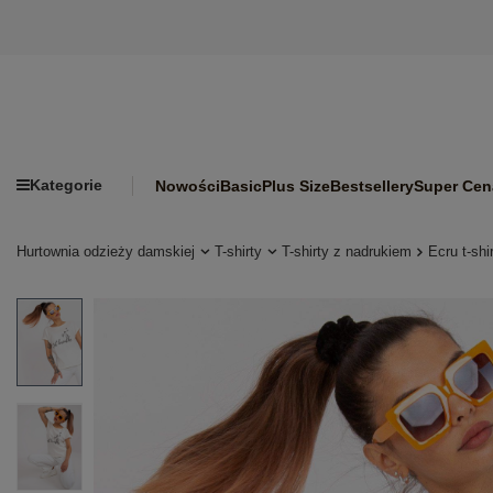
Kategorie
Nowości
Basic
Plus Size
Bestsellery
Super Cen
Hurtownia odzieży damskiej
T-shirty
T-shirty z nadrukiem
Ecru t-sh