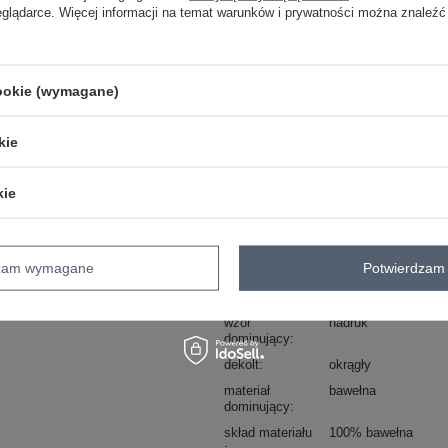
eglądarce. Więcej informacji na temat warunków i prywatności można znaleźć
ZA
cookie (wymagane)
Masz pytanie? Chętnie pomożem
Zadzwoń
+48 601 547 740
kie
Ecru t-shirt z nadrukiem Pola .
kie
skład materiału: 100% bawełna
sposób prania: pranie w pralce w 30°C
dzam wymagane
Potwierdzam 
Kod produktu
TW-TS-1005-13.56
Marka
MAYFLIES
wzór
nadruk
dominujący
dekolt
okrągły
materiał
bawełna
dominujący
skład materiału
100% bawełna