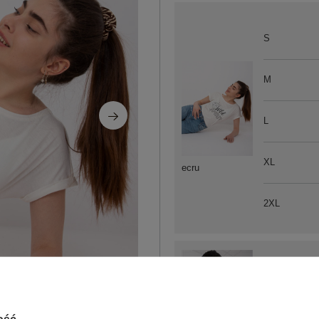
S
M
L
XL
ecru
2XL
2XL
ość