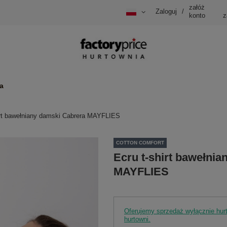
załóż
Zaloguj
/
konto
z
a
irt bawełniany damski Cabrera MAYFLIES
COTTON COMFORT
Ecru t-shirt bawełni
MAYFLIES
Oferujemy sprzedaż wyłącznie hu
hurtowni.