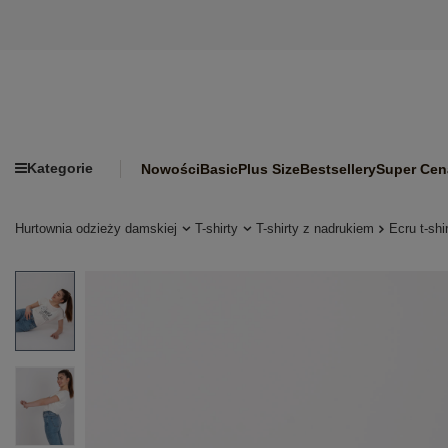
Kategorie
Nowości
Basic
Plus Size
Bestsellery
Super Cen
Hurtownia odzieży damskiej
T-shirty
T-shirty z nadrukiem
Ecru t-sh