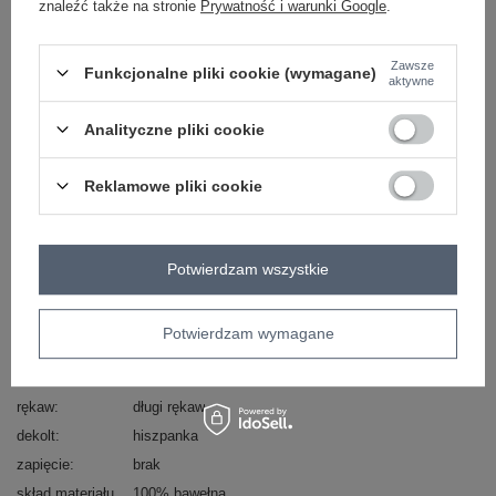
znaleźć także na stronie
Prywatność i warunki Google
.
Zadzwoń
+48 601 547 740
Zadaj pytanie
Zawsze
Funkcjonalne pliki cookie (wymagane)
skład materiału : 100% bawełna
aktywne
sposób prania : pranie w pralce w 30°C
Analityczne pliki cookie
Kod produktu
WT-BZ-A1251.33
Marka
WESTEENE
Reklamowe pliki cookie
typ produktu
bluzka dopasowana
bluzka codzienna
styl
casual
okazja
codzienne
Potwierdzam wszystkie
wzór
napisy
dominujący
materiał
bawełna
Potwierdzam wymagane
dominujący
długość
krótka
rękaw
długi rękaw
dekolt
hiszpanka
zapięcie
brak
skład materiału
100% bawełna