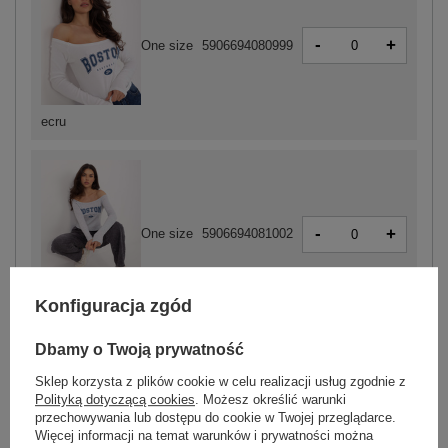
-
+
One size
5906694080999
ecru
-
+
One size
5906694081002
Konfiguracja zgód
jasny szary
Dbamy o Twoją prywatność
Sklep korzysta z plików cookie w celu realizacji usług zgodnie z
ZALOGUJ SIĘ I ZOBACZ CENĘ
Polityką dotyczącą cookies
. Możesz określić warunki
przechowywania lub dostępu do cookie w Twojej przeglądarce.
Więcej informacji na temat warunków i prywatności można
Masz pytanie? Chętnie pomożemy.