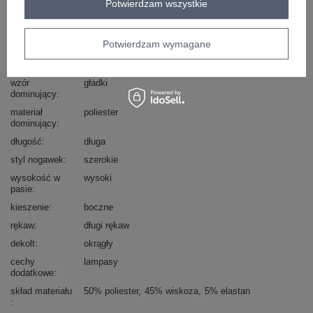
Potwierdzam wszystkie
Marka
RUE PARIS
typ produktu
bluza+spodnie
Potwierdzam wymagane
styl
casual
okazja
codzienne
wzór
gładki
dominujący
materiał
poliester
dominujący
długość
długa
styl nogawek
szerokie
wysokość w
wysoki
pasie
kieszenie
boczne
rękaw
długi rękaw
dekolt
okrągły
cechy
lampasy
dodatkowe
skład materiału
50% poliester
45% wiskoza
5% elastan