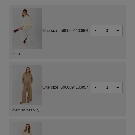
-
+
One size
5906694100864
ecru
-
+
One size
5906694100857
ciemny beżowy