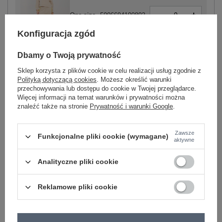
-
+
One size
5906694100802
Konfiguracja zgód
beżowy
Dbamy o Twoją prywatność
Sklep korzysta z plików cookie w celu realizacji usług zgodnie z
Polityką dotyczącą cookies
. Możesz określić warunki
Zobacz wszystkie kolory (+6)
przechowywania lub dostępu do cookie w Twojej przeglądarce.
Więcej informacji na temat warunków i prywatności można
znaleźć także na stronie
Prywatność i warunki Google
.
ZALOGUJ SIĘ I ZOBACZ CENĘ
Zawsze
Funkcjonalne pliki cookie (wymagane)
Masz pytanie? Chętnie pomożemy.
aktywne
Zadzwoń
+48 601 547 740
Zadaj pytanie
Analityczne pliki cookie
skład materiału : 50% poliester, 45% wiskoza, 5%
elastan
Reklamowe pliki cookie
sposób prania : pranie w pralce w 30°C
Kod produktu
IT-KMPL-21772.63