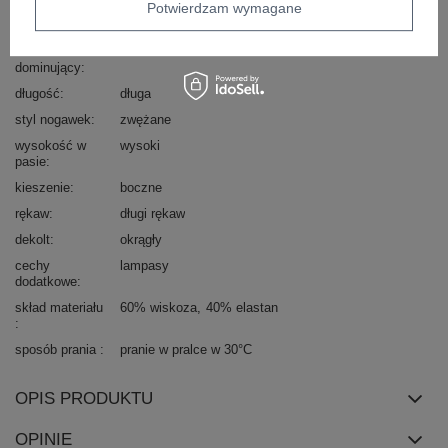
Potwierdzam wymagane
wzór
gładki
motyw zwierzęcy
dominujący
materiał
wiskoza
dominujący
długość
długa
styl nogawek
zwężane
wysokość w
wysoki
pasie
kieszenie
boczne
rękaw
długi rękaw
dekolt
okrągły
cechy
lampasy
dodatkowe
skład materiału
60% wiskoza
40% elastan
sposób prania
pranie w pralce w 30°C
OPIS PRODUKTU
OPINIE