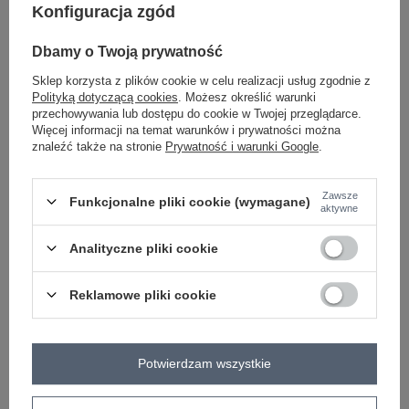
Konfiguracja zgód
Dbamy o Twoją prywatność
bordowy
Sklep korzysta z plików cookie w celu realizacji usług zgodnie z
Polityką dotyczącą cookies
. Możesz określić warunki
przechowywania lub dostępu do cookie w Twojej przeglądarce.
ZALOGUJ SIĘ I ZOBACZ CENĘ
Więcej informacji na temat warunków i prywatności można
znaleźć także na stronie
Prywatność i warunki Google
.
Masz pytanie? Chętnie pomożemy.
Zawsze
Zadzwoń
+48 601 547 740
Zadaj pytanie
Funkcjonalne pliki cookie (wymagane)
aktywne
skład materiału : 60% wiskoza, 40% elastan
Analityczne pliki cookie
sposób prania : pranie w pralce w 30°C
Reklamowe pliki cookie
Kod produktu
IT-KMPL-9838.27
Marka
ITALY MODA
typ produktu
bluza+spodnie
Potwierdzam wszystkie
styl
casual
okazja
codzienne