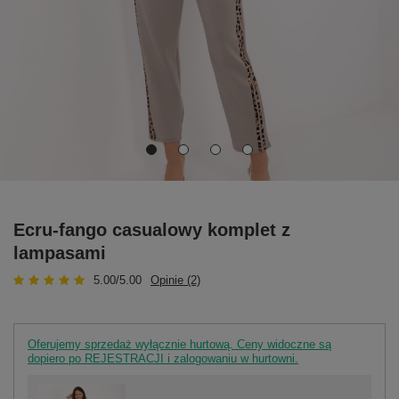
Ecru-fango casualowy komplet z
lampasami
5.00/5.00
Opinie (2)
Oferujemy sprzedaż wyłącznie hurtową. Ceny widoczne są
dopiero po REJESTRACJI i zalogowaniu w hurtowni.