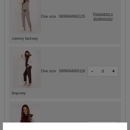
Powiadom o
One size
5906694065125
dostępności
ciemny beżowy
-
+
One size
5906694065118
brązowy
-
+
One size
5906694065101