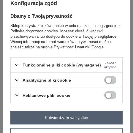
Konfiguracja zgód
-
+
One size
5906694109720
Dbamy o Twoją prywatność
Sklep korzysta z plików cookie w celu realizacji usług zgodnie z
Polityką dotyczącą cookies
. Możesz określić warunki
jasny żółty
przechowywania lub dostępu do cookie w Twojej przeglądarce.
Więcej informacji na temat warunków i prywatności można
znaleźć także na stronie
Prywatność i warunki Google
.
Zobacz wszystkie kolory (+4)
Zawsze
Funkcjonalne pliki cookie (wymagane)
ZALOGUJ SIĘ I ZOBACZ CENĘ
aktywne
Analityczne pliki cookie
Masz pytanie? Chętnie pomożemy.
Zadzwoń
+48 601 547 740
Zadaj pytanie
Reklamowe pliki cookie
skład materiału : 50% wiskoza, 50% elastan
sposób prania : pranie w pralce w 30°C
Potwierdzam wszystkie
Kod produktu
RV-KMPL-A1235.29P
Marka
RELEVANCE