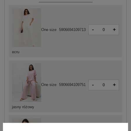
-
+
One size
5906694109713
ecru
-
+
One size
5906694109751
jasny różowy