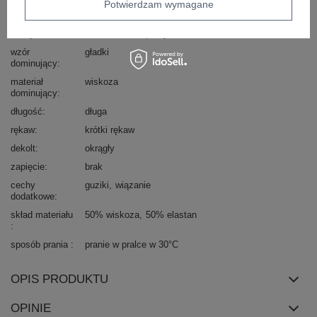
Potwierdzam wymagane
typ produktu
bluzka+spodnie
okazja
codzienne
do pracy
wzór
gładki
dominujący
materiał
wiskoza
dominujący
długość
długa
rękaw
krótki rękaw
dekolt
okrągły
zapięcie
brak
cechy
guziki
wiązanie
dodatkowe
skład materiału
50% wiskoza
50% elastan
sposób prania
pranie w pralce w 30°C
OPIS PRODUKTU
OPINIE