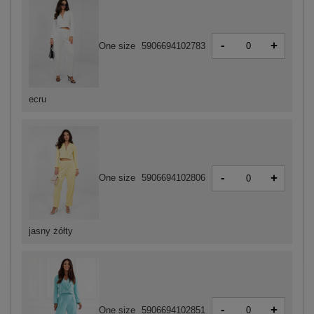
-
+
One size
5906694102783
ecru
-
+
One size
5906694102806
jasny żółty
-
+
One size
5906694102851