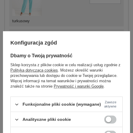
turkusowy
Konfiguracja zgód
-
+
One size
5906694102844
Dbamy o Twoją prywatność
Sklep korzysta z plików cookie w celu realizacji usług zgodnie z
Polityką dotyczącą cookies
. Możesz określić warunki
przechowywania lub dostępu do cookie w Twojej przeglądarce.
czarny
Więcej informacji na temat warunków i prywatności można
znaleźć także na stronie
Prywatność i warunki Google
.
Zobacz wszystkie kolory (+6)
Zawsze
Funkcjonalne pliki cookie (wymagane)
aktywne
ZALOGUJ SIĘ I ZOBACZ CENĘ
Analityczne pliki cookie
Masz pytanie? Chętnie pomożemy.