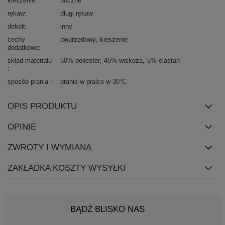
kieszenie
boczne
rękaw
długi rękaw
dekolt
inny
cechy
dwurzędowy
kieszenie
dodatkowe
skład materiału
50% poliester
45% wiskoza
5% elastan
sposób prania
pranie w pralce w 30°C
OPIS PRODUKTU
OPINIE
ZWROTY I WYMIANA
ZAKŁADKA KOSZTY WYSYŁKI
BĄDŹ BLISKO NAS