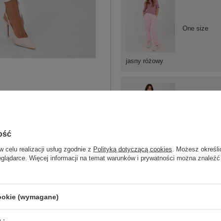
One size
jasny różowy
One size
ość
w celu realizacji usług zgodnie z
Polityką dotyczącą cookies
. Możesz określi
czarny
eglądarce. Więcej informacji na temat warunków i prywatności można znaleźć
cookie (wymagane)