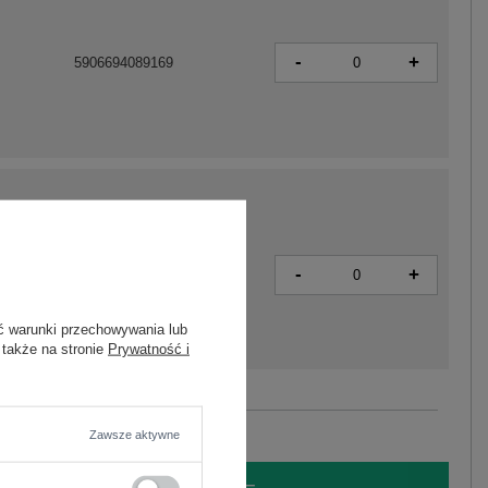
-
+
5906694089169
-
+
5906694088568
ć warunki przechowywania lub
 także na stronie
Prywatność i
Zobacz wszystkie kolory (+4)
Zawsze aktywne