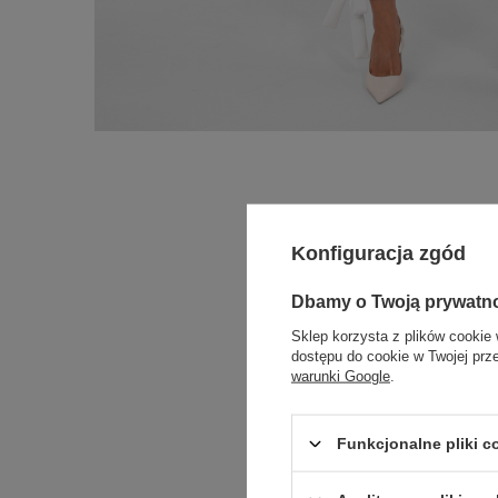
Konfiguracja zgód
Dbamy o Twoją prywatn
Sklep korzysta z plików cookie 
dostępu do cookie w Twojej prz
warunki Google
.
Funkcjonalne pliki 