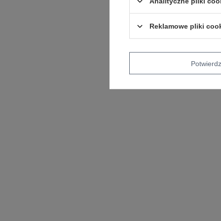
Analityczne pliki coo
Reklamowe pliki coo
Potwier