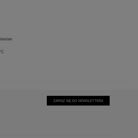
lastan
0°C
ZAPISZ SIĘ DO NEWSLETTERA