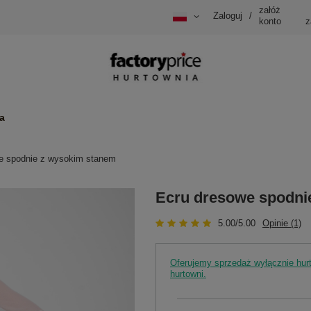
załóż
Zaloguj
/
konto
z
a
e spodnie z wysokim stanem
Ecru dresowe spodni
5.00/5.00
Opinie (1)
Oferujemy sprzedaż wyłącznie hu
hurtowni.