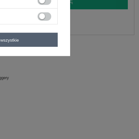
LOGUJ SIĘ I ZOBACZ CENĘ
y.
Zadaj pytanie
wszystkie
lastan
C
ggery