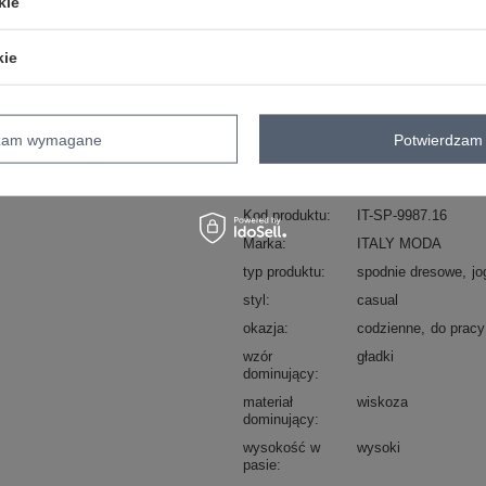
ZA
kie
kie
Masz pytanie? Chętnie pomożem
Zadzwoń
+48 601 547 740
dzam wymagane
Potwierdzam 
skład materiału : 60% wiskoza, 40% e
sposób prania : pranie w pralce w 30°
Kod produktu
IT-SP-9987.16
Marka
ITALY MODA
typ produktu
spodnie dresowe
jo
styl
casual
okazja
codzienne
do pracy
wzór
gładki
dominujący
materiał
wiskoza
dominujący
wysokość w
wysoki
pasie