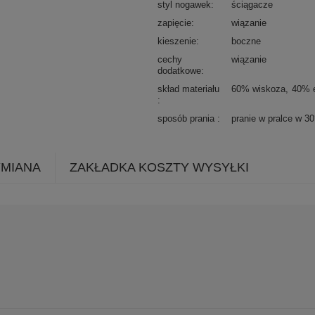
styl nogawek
ściągacze
zapięcie
wiązanie
kieszenie
boczne
cechy
wiązanie
dodatkowe
skład materiału
60% wiskoza
40% e
sposób prania
pranie w pralce w 3
YMIANA
ZAKŁADKA KOSZTY WYSYŁKI