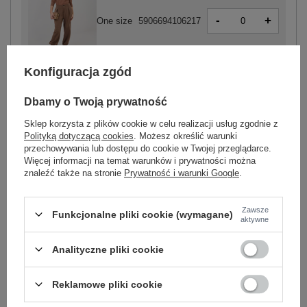
-
+
One size
5906694106217
Konfiguracja zgód
brązowy
Dbamy o Twoją prywatność
Sklep korzysta z plików cookie w celu realizacji usług zgodnie z
Polityką dotyczącą cookies
. Możesz określić warunki
-
przechowywania lub dostępu do cookie w Twojej przeglądarce.
+
One size
5906694106200
Więcej informacji na temat warunków i prywatności można
znaleźć także na stronie
Prywatność i warunki Google
.
ciemny beżowy
Zawsze
Funkcjonalne pliki cookie (wymagane)
aktywne
Zobacz wszystkie kolory (+6)
Analityczne pliki cookie
ZALOGUJ SIĘ I ZOBACZ CENĘ
Reklamowe pliki cookie