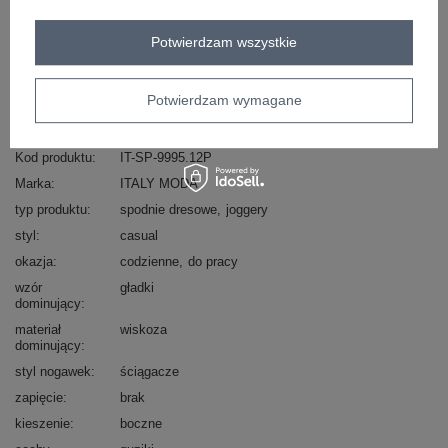
Masz pytanie? Chętnie pomożemy.
Potwierdzam wszystkie
Zadzwoń
+48 601 547 740
Zadaj pytanie
skład materiału : 60% wiskoza, 40% elastan
Potwierdzam wymagane
sposób prania : pranie w pralce w 30°C
Kod produktu
IT-SP-9995.12P
Marka
ITALY MODA
typ produktu
spodnie dresowe
joggery
styl
casual
okazja
codzienne
do pracy
wzór
gładki
dominujący
materiał
wiskoza
dominujący
styl nogawek
ściągacze
zapięcie
brak
kieszenie
boczne