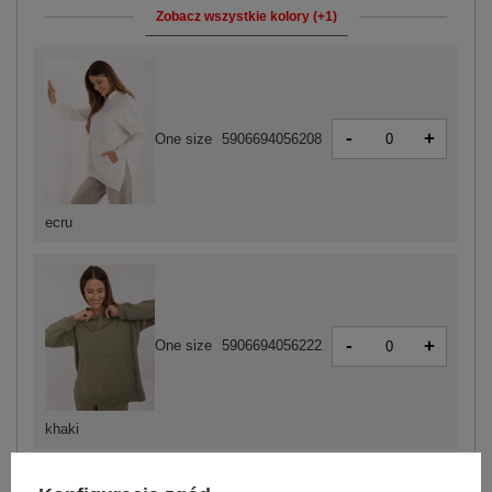
Zobacz wszystkie kolory (+1)
-
+
One size
5906694056208
ecru
-
+
One size
5906694056222
khaki