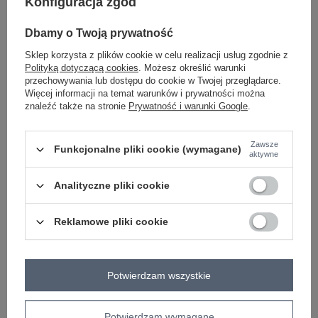
Konfiguracja zgód
Dbamy o Twoją prywatność
-
+
One size
5906694056215
Sklep korzysta z plików cookie w celu realizacji usług zgodnie z
Polityką dotyczącą cookies
. Możesz określić warunki
przechowywania lub dostępu do cookie w Twojej przeglądarce.
czarny
Więcej informacji na temat warunków i prywatności można
znaleźć także na stronie
Prywatność i warunki Google
.
Zobacz wszystkie kolory (+1)
Zawsze
Funkcjonalne pliki cookie (wymagane)
aktywne
ZALOGUJ SIĘ I ZOBACZ CENĘ
Analityczne pliki cookie
Masz pytanie? Chętnie pomożemy.
Reklamowe pliki cookie
Zadzwoń
+48 601 547 740
Zadaj pytanie
skład materiału : 90% bawełna , 10% elastan
Potwierdzam wszystkie
sposób prania : pranie w pralce w 30°C
Kod produktu
RV-BL-A168.18
Potwierdzam wymagane