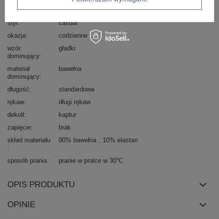
Marka
RELEVANCE
styl
casual
okazja
codzienne
wzór
gładki
dominujący
materiał
bawełna
dominujący
długość
standardowa
rękaw
długi rękaw
dekolt
kaptur
zapięcie
brak
skład materiału
90% bawełna
10% elastan
sposób prania
pranie w pralce w 30°C
OPIS PRODUKTU
OPINIE