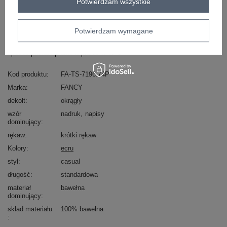
Potwierdzam wszystkie
Masz pytanie? Chętnie pomożemy.
Zadzwoń
+48 601 547 740
Zadaj pytanie
Potwierdzam wymagane
skład materiału : 100% bawełna
sposób prania : pranie w pralce w 40°C
Kod produktu
FA-TS-7196.74P
Marka
FANCY
dekolt
okrągły
wzór
nadruk
napisy
dominujący
rękaw
krótki rękaw
Kolory
ecru
styl
casual
długość
standardowa
materiał
bawełna
dominujący
skład materiału
100% bawełna