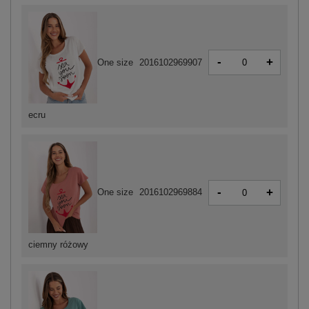
-
+
One size
2016102969907
ecru
-
+
One size
2016102969884
ciemny różowy