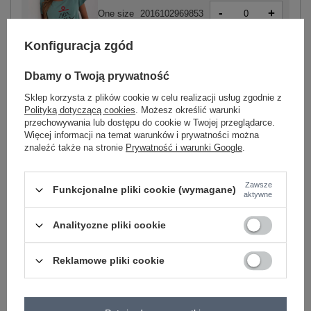
-
+
One size
2016102969853
Konfiguracja zgód
pistacjowy
Dbamy o Twoją prywatność
Sklep korzysta z plików cookie w celu realizacji usług zgodnie z
Polityką dotyczącą cookies
. Możesz określić warunki
przechowywania lub dostępu do cookie w Twojej przeglądarce.
Więcej informacji na temat warunków i prywatności można
-
+
One size
2016102969846
znaleźć także na stronie
Prywatność i warunki Google
.
Zawsze
Funkcjonalne pliki cookie (wymagane)
aktywne
miętowy
Analityczne pliki cookie
Zobacz wszystkie kolory (+4)
Reklamowe pliki cookie
ZALOGUJ SIĘ I ZOBACZ CENĘ