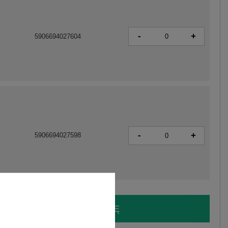
-
+
5906694027604
-
+
5906694027598
LOGUJ SIĘ I ZOBACZ CENĘ