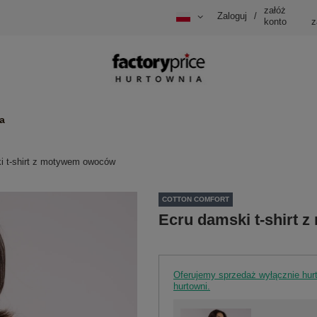
załóż
Zaloguj
/
konto
z
a
i t-shirt z motywem owoców
COTTON COMFORT
Ecru damski t-shirt
Oferujemy sprzedaż wyłącznie hu
hurtowni.