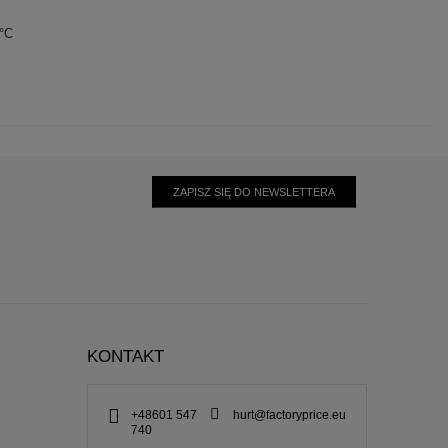
0°C
ZAPISZ SIĘ DO NEWSLETTERA
KONTAKT
+48601 547
hurt@factoryprice.eu
740