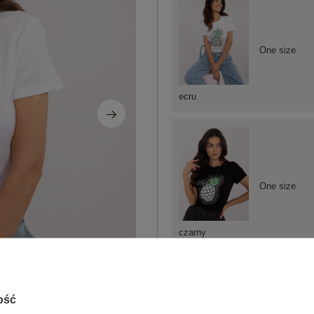
One size
ecru
One size
czarny
ZA
ość