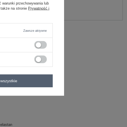
ć warunki przechowywania lub
y.
 także na stronie
Prywatność i
Zadaj pytanie
elastan
Zawsze aktywne
C
COISE
sy
wszystkie
elastan