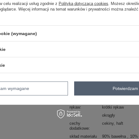
w celu realizacji usług zgodnie z
Polityką dotyczącą cookies
. Możesz określi
Masz pytanie? Chętnie pomożem
eglądarce. Więcej informacji na temat warunków i prywatności można znaleźć
Zadzwoń
+48 601 547 740
skład materiału : 90% bawełna , 10% 
cookie (wymagane)
sposób prania : pranie w pralce w 40°
kie
Kod produktu
NM-TS-R61673.01P
Marka
JEAN LOUIS FRAN
kie
styl
casual
wzór
aplikacja
haft
napi
dominujący
materiał
bawełna
dzam wymagane
Potwierdzam 
dominujący
długość
standardowa
rękaw
krótki rękaw
dekolt
okrągły
cechy
cekiny
haft
dodatkowe
skład materiału
90% bawełna
10% 