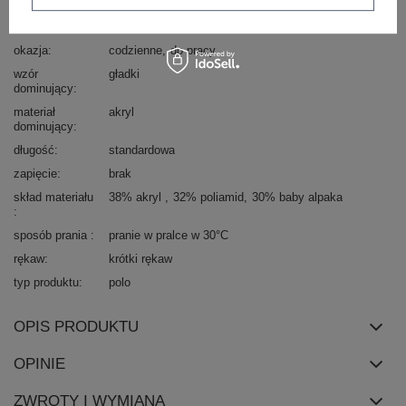
Marka
ITALY MODA
styl
casual
okazja
codzienne
do pracy
wzór
gładki
dominujący
materiał
akryl
dominujący
długość
standardowa
zapięcie
brak
skład materiału
38% akryl
32% poliamid
30% baby alpaka
sposób prania
pranie w pralce w 30°C
rękaw
krótki rękaw
typ produktu
polo
OPIS PRODUKTU
OPINIE
ZWROTY I WYMIANA