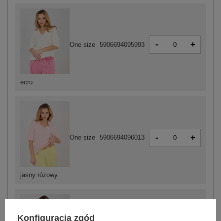
-
+
One size
5906694095993
ecru
-
+
One size
5906694096013
jasny różowy
Konfiguracja zgód