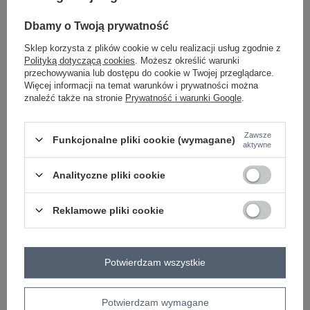
-
+
One size
5906694095986
Dbamy o Twoją prywatność
Sklep korzysta z plików cookie w celu realizacji usług zgodnie z
Polityką dotyczącą cookies
. Możesz określić warunki
ciemny różowy
przechowywania lub dostępu do cookie w Twojej przeglądarce.
Więcej informacji na temat warunków i prywatności można
znaleźć także na stronie
Prywatność i warunki Google
.
Zobacz wszystkie kolory (+1)
Zawsze
Funkcjonalne pliki cookie (wymagane)
aktywne
ZALOGUJ SIĘ I ZOBACZ CENĘ
Analityczne pliki cookie
Masz pytanie? Chętnie pomożemy.
Zadzwoń
+48 601 547 740
Zadaj pytanie
Reklamowe pliki cookie
skład materiału : 38% akryl , 32% poliamid, 30%
baby alpaka
Potwierdzam wszystkie
sposób prania : pranie w pralce w 30°C
Kod produktu
MI-SW-0120.16
Potwierdzam wymagane