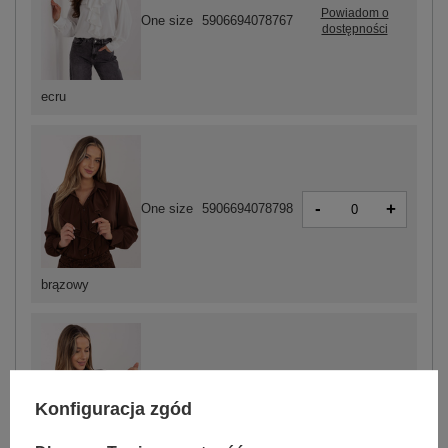
Powiadom o
One size
5906694078767
dostępności
ecru
-
+
One size
5906694078798
brązowy
-
+
One size
5906694078804
Konfiguracja zgód