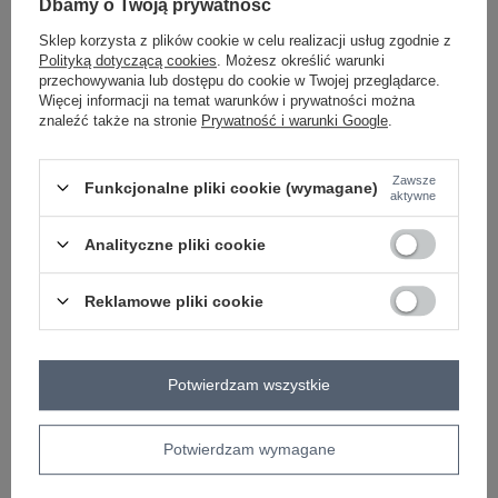
Dbamy o Twoją prywatność
ciemny brązowy
Sklep korzysta z plików cookie w celu realizacji usług zgodnie z
Polityką dotyczącą cookies
. Możesz określić warunki
przechowywania lub dostępu do cookie w Twojej przeglądarce.
Więcej informacji na temat warunków i prywatności można
ZALOGUJ SIĘ I ZOBACZ CENĘ
znaleźć także na stronie
Prywatność i warunki Google
.
Masz pytanie? Chętnie pomożemy.
Zawsze
Funkcjonalne pliki cookie (wymagane)
aktywne
Zadzwoń
+48 601 547 740
Zadaj pytanie
Analityczne pliki cookie
skład materiału : 100% poliester
sposób prania : pranie w pralce w 30°C
Reklamowe pliki cookie
Kod produktu
IT-KS-26967.28
Marka
RED LINE
typ produktu
koszula klasyczna
Potwierdzam wszystkie
styl
elegancki
okazja
codzienne
do pracy
wizytowe
Potwierdzam wymagane
wzór
gładki
dominujący