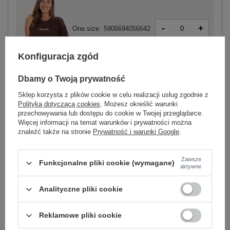
-
+
One size
5906694056642
Konfiguracja zgód
ciemny brązowy
Dbamy o Twoją prywatność
Sklep korzysta z plików cookie w celu realizacji usług zgodnie z
Polityką dotyczącą cookies
. Możesz określić warunki
przechowywania lub dostępu do cookie w Twojej przeglądarce.
Więcej informacji na temat warunków i prywatności można
-
+
One size
5906694056536
znaleźć także na stronie
Prywatność i warunki Google
.
Zawsze
Funkcjonalne pliki cookie (wymagane)
czarny
aktywne
Analityczne pliki cookie
Zobacz wszystkie kolory (+1)
Reklamowe pliki cookie
ZALOGUJ SIĘ I ZOBACZ CENĘ