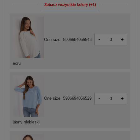
Zobacz wszystkie kolory (+1)
-
+
One size
5906694056543
ecru
-
+
One size
5906694056529
jasny niebieski