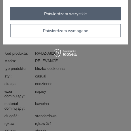
Potwierdzam wszystkie
Masz pytanie? Chętnie pomożemy.
Zadzwoń
+48 601 547 740
Zadaj pytanie
Potwierdzam wymagane
skład materiału : 90% bawełna , 10% elastan
sposób prania : pranie w pralce w 30°C
Kod produktu
RV-BZ-A826.89
Marka
RELEVANCE
typ produktu
bluzka codzienna
styl
casual
okazja
codzienne
wzór
napisy
dominujący
materiał
bawełna
dominujący
długość
standardowa
rękaw
rękaw 3/4