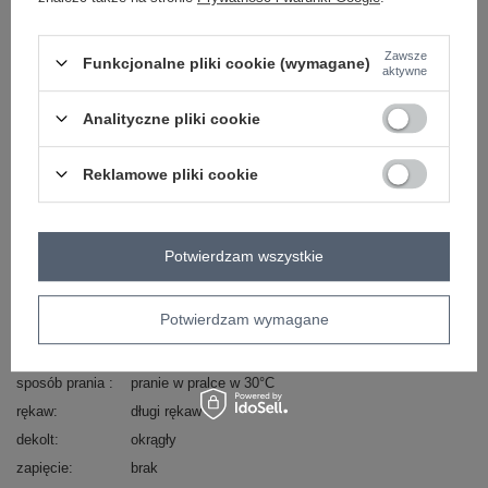
skład materiału : 50% poliester, 45% wiskoza, 5%
Zawsze
Funkcjonalne pliki cookie (wymagane)
elastan
aktywne
sposób prania : pranie w pralce w 30°C
Analityczne pliki cookie
Kod produktu
IT-BL-21772.91
Marka
RUE PARIS
Reklamowe pliki cookie
styl
casual
wzór
gładki
dominujący
Potwierdzam wszystkie
materiał
poliester
dominujący
długość
standardowa
Potwierdzam wymagane
skład materiału
50% poliester
45% wiskoza
5% elastan
sposób prania
pranie w pralce w 30°C
rękaw
długi rękaw
dekolt
okrągły
zapięcie
brak