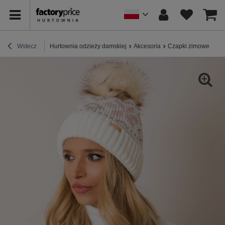
Wstecz
Hurtownia odzieży damskiej
Akcesoria
Czapki zimowe
Ec