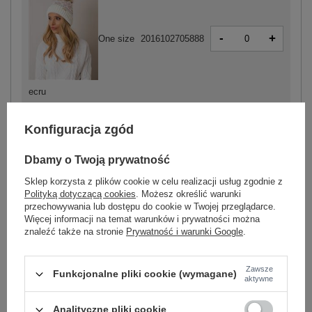
-
+
One size
2016102705888
ecru
Konfiguracja zgód
Dbamy o Twoją prywatność
-
+
One size
2016102705895
Sklep korzysta z plików cookie w celu realizacji usług zgodnie z
Polityką dotyczącą cookies
. Możesz określić warunki
przechowywania lub dostępu do cookie w Twojej przeglądarce.
Więcej informacji na temat warunków i prywatności można
jasny różowy
znaleźć także na stronie
Prywatność i warunki Google
.
Zawsze
ZALOGUJ SIĘ I ZOBACZ CENĘ
Funkcjonalne pliki cookie (wymagane)
aktywne
Analityczne pliki cookie