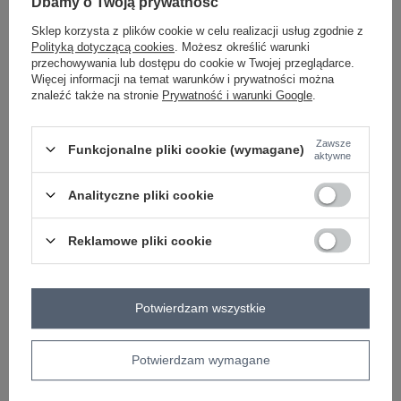
Dbamy o Twoją prywatność
Sklep korzysta z plików cookie w celu realizacji usług zgodnie z
Polityką dotyczącą cookies
. Możesz określić warunki
przechowywania lub dostępu do cookie w Twojej przeglądarce.
jasny różowy
Więcej informacji na temat warunków i prywatności można
znaleźć także na stronie
Prywatność i warunki Google
.
Zobacz wszystkie kolory (+1)
Zawsze
Funkcjonalne pliki cookie (wymagane)
aktywne
ZALOGUJ SIĘ I ZOBACZ CENĘ
Analityczne pliki cookie
Masz pytanie? Chętnie pomożemy.
Reklamowe pliki cookie
Zadzwoń
+48 601 547 740
Zadaj pytanie
skład materiału : 50% wiskoza, 50% elastan
sposób prania : pranie w pralce w 30°C
Potwierdzam wszystkie
Kod produktu
RV-BZ-A1259.01P
Potwierdzam wymagane
Marka
RELEVANCE
typ produktu
bluzka codzienna