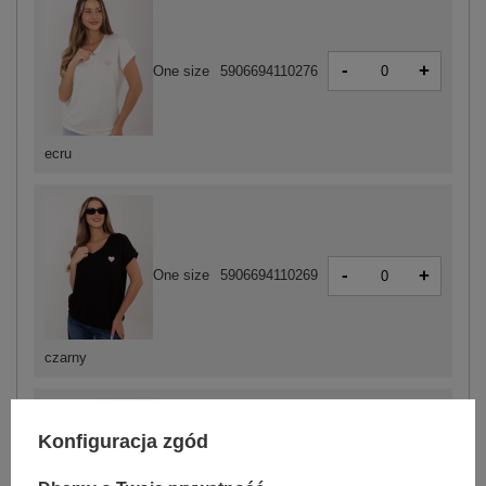
-
+
One size
5906694110276
ecru
-
+
One size
5906694110269
czarny
Konfiguracja zgód
-
+
One size
5906694110290