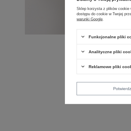
Sklep korzysta z plików cookie 
dostępu do cookie w Twojej prz
warunki Google
.
Funkcjonalne pliki 
Analityczne pliki coo
Reklamowe pliki coo
Potwier