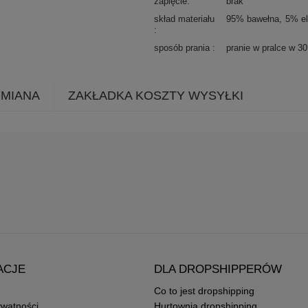
zapięcie
brak
skład materiału
95% bawełna
5% el
sposób prania
pranie w pralce w 3
YMIANA
ZAKŁADKA KOSZTY WYSYŁKI
ACJE
DLA DROPSHIPPERÓW
Co to jest dropshipping
ywatności
Hurtownia dropshipping