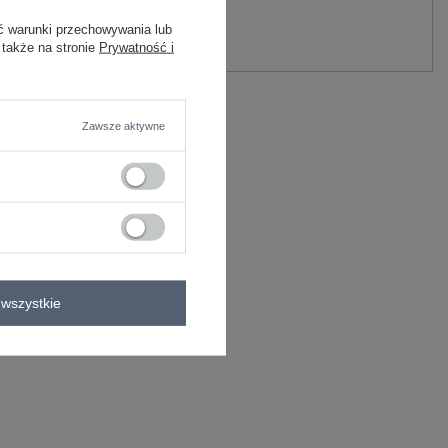
y.
ć warunki przechowywania lub
Zadaj pytanie
 także na stronie
Prywatność i
astan
C
Zawsze aktywne
bluzka codzienna
longsleeve
wszystkie