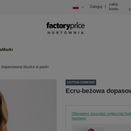
załóż
Zaloguj
/
konto
z
a
Marki
 dopasowana bluzka w paski
COTTON COMFORT
Ecru-beżowa dopasow
Oferujemy sprzedaż wyłącznie hu
hurtowni.