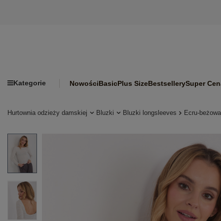
Kategorie
Nowości
Basic
Plus Size
Bestsellery
Super Cen
Hurtownia odzieży damskiej
Bluzki
Bluzki longsleeves
Ecru-beżowa