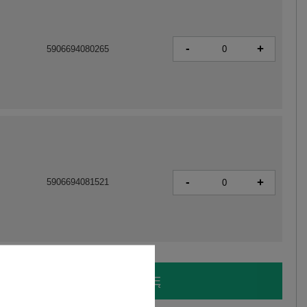
-
+
5906694080265
-
+
5906694081521
LOGUJ SIĘ I ZOBACZ CENĘ