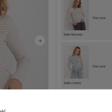
One size
biało-beżowy
One size
biało-czarny
ZA
ość