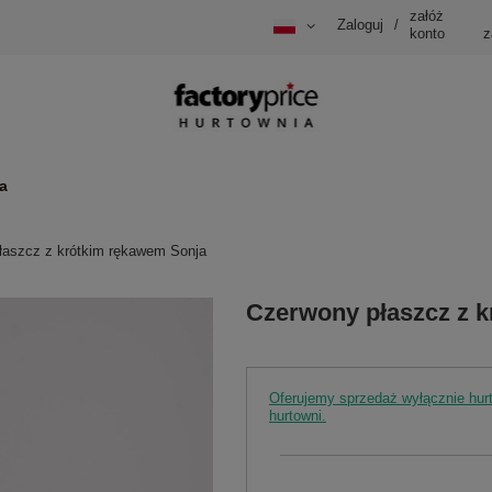
załóż
Zaloguj
/
konto
z
a
łaszcz z krótkim rękawem Sonja
Czerwony płaszcz z 
Oferujemy sprzedaż wyłącznie hu
hurtowni.