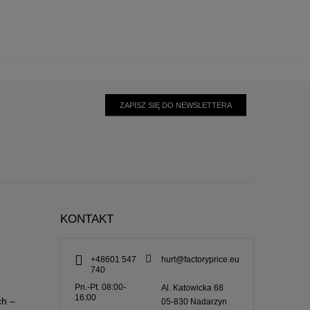
ZAPISZ SIĘ DO NEWSLETTERA
KONTAKT
+48601 547
hurt@factoryprice.eu
740
Pn.-Pt. 08:00-
Al. Katowicka 68
16:00
ch –
05-830
Nadarzyn