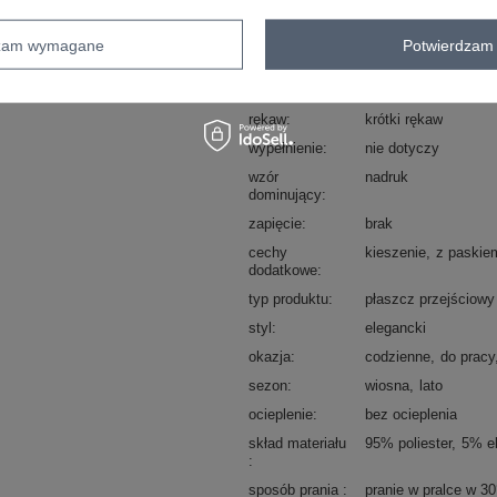
dominujący
rodzaj
inny
dzam wymagane
Potwierdzam 
kaptur
bez kaptura
długość
krótka
rękaw
krótki rękaw
wypełnienie
nie dotyczy
wzór
nadruk
dominujący
zapięcie
brak
cechy
kieszenie
z paskie
dodatkowe
typ produktu
płaszcz przejściowy
styl
elegancki
okazja
codzienne
do pracy
sezon
wiosna
lato
ocieplenie
bez ocieplenia
skład materiału
95% poliester
5% e
sposób prania
pranie w pralce w 3