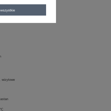
wszystkie
m
wizytowe
lastan
0°C