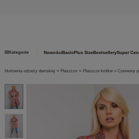
Kategorie
Nowości
Basic
Plus Size
Bestsellery
Super Cen
Hurtownia odzieży damskiej
Płaszcze
Płaszcze krótkie
Czerwony p