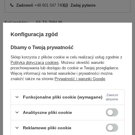
Zadzwoń
+48 601 547 740
Zadaj pytanie
Kod produktu
FA-TS-7684.86
Marka
FANCY
Konfiguracja zgód
wzór
nadruk
dominujący
Dbamy o Twoją prywatność
styl
casual
Sklep korzysta z plików cookie w celu realizacji usług zgodnie z
materiał
bawełna
Polityką dotyczącą cookies
. Możesz określić warunki
dominujący
przechowywania lub dostępu do cookie w Twojej przeglądarce.
długość
krótka
Więcej informacji na temat warunków i prywatności można
znaleźć także na stronie
Prywatność i warunki Google
.
rękaw
krótki rękaw
dekolt
okrągły
skład materiału
95% bawełna
5% elastan
Zawsze
Funkcjonalne pliki cookie (wymagane)
aktywne
Analityczne pliki cookie
OPIS PRODUKTU
OPINIE
Reklamowe pliki cookie