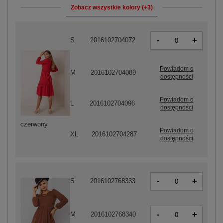
Zobacz wszystkie kolory (+3)
-
+
S
2016102704072
Powiadom o
M
2016102704089
dostępności
Powiadom o
L
2016102704096
dostępności
czerwony
Powiadom o
XL
2016102704287
dostępności
-
+
S
2016102768333
-
+
M
2016102768340