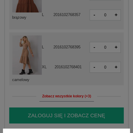
-
+
L
2016102768357
brązowy
-
+
L
2016102768395
-
+
XL
2016102768401
camelowy
Zobacz wszystkie kolory (+3)
ZALOGUJ SIĘ I ZOBACZ CENĘ
Masz pytanie? Chętnie pomożemy.