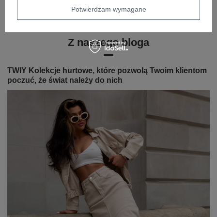
ZWROTY I WYMIANA
Potwierdzam wymagane
ZAKŁADKA KOSZTY WYSYŁKI
Z naszego bloga
TWIY Kolekcje hurtowe, które pozwolą Twoim klientom
poczuć, że świat należy do nich