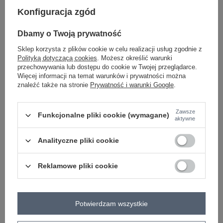
Konfiguracja zgód
Zadzwoń
+48 601 547 740
Zadaj pytanie
Dbamy o Twoją prywatność
Kod produktu
RV-SK-5832.18X
Sklep korzysta z plików cookie w celu realizacji usług zgodnie z
Marka
RUE PARIS
Polityką dotyczącą cookies
. Możesz określić warunki
dekolt
okrągły
przechowywania lub dostępu do cookie w Twojej przeglądarce.
Więcej informacji na temat warunków i prywatności można
wzór
gładki
znaleźć także na stronie
Prywatność i warunki Google
.
dominujący
rękaw
długi rękaw
długość
midi
Zawsze
Funkcjonalne pliki cookie (wymagane)
aktywne
styl
casual
okazja
codzienne
Analityczne pliki cookie
skład materiału
90% bawełna
10% elastan
Reklamowe pliki cookie
OPIS PRODUKTU
OPINIE
Potwierdzam wszystkie