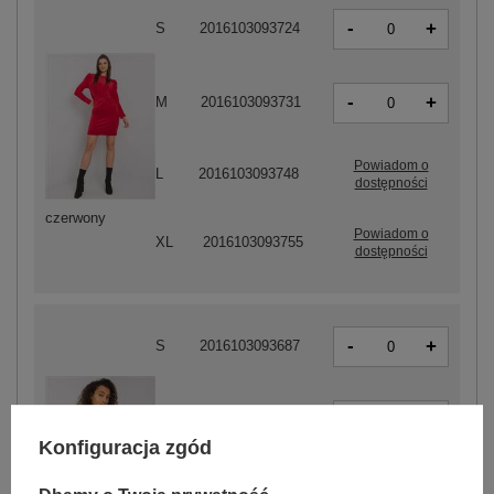
-
+
S
2016103093724
-
+
M
2016103093731
Powiadom o
L
2016103093748
dostępności
czerwony
Powiadom o
XL
2016103093755
dostępności
-
+
S
2016103093687
-
+
M
2016103093694
Konfiguracja zgód
-
L
2016103093700