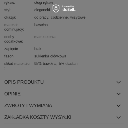
rękaw
długi rękaw
styl
elegancki
okazja
do pracy
codzienne
wizytowe
materiał
bawełna
dominujący
cechy
marszczenia
dodatkowe
zapięcie
brak
fason
sukienka ołówkowa
skład materiału
95% bawełna
5% elastan
OPIS PRODUKTU
OPINIE
ZWROTY I WYMIANA
ZAKŁADKA KOSZTY WYSYŁKI