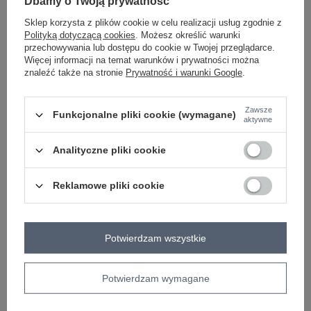
+
Dbamy o Twoją prywatność
Sklep korzysta z plików cookie w celu realizacji usług zgodnie z
czarny
Polityką dotyczącą cookies
. Możesz określić warunki
-
+
XL
2016103093717
przechowywania lub dostępu do cookie w Twojej przeglądarce.
Więcej informacji na temat warunków i prywatności można
znaleźć także na stronie
Prywatność i warunki Google
.
Zawsze
Funkcjonalne pliki cookie (wymagane)
ZALOGUJ SIĘ I ZOBACZ CENĘ
aktywne
Analityczne pliki cookie
Masz pytanie? Chętnie pomożemy.
Zadzwoń
+48 601 547 740
Zadaj pytanie
Reklamowe pliki cookie
Kod produktu
WN-SK-H614.34X
Marka
RUE PARIS
Potwierdzam wszystkie
wzór
gładki
dominujący
Potwierdzam wymagane
długość
mini
dekolt
okrągły