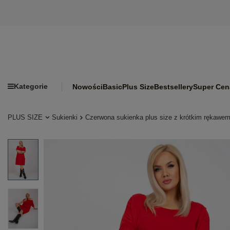
Kategorie
Nowości
Basic
Plus Size
Bestsellery
Super Cen
PLUS SIZE
Sukienki
Czerwona sukienka plus size z krótkim rękawe