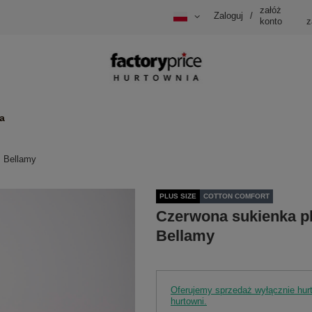
załóż
Zaloguj
/
konto
z
a
m Bellamy
PLUS SIZE
COTTON COMFORT
Czerwona sukienka pl
Bellamy
Oferujemy sprzedaż wyłącznie hu
hurtowni.