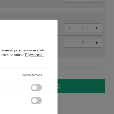
-
+
2016102950493
-
+
2016102950516
ć warunki przechowywania lub
 także na stronie
Prywatność i
Zobacz wszystkie kolory (+1)
Zawsze aktywne
LOGUJ SIĘ I ZOBACZ CENĘ
y.
Zadaj pytanie