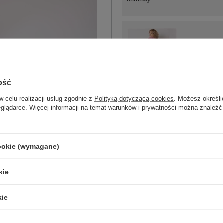
XL
ość
3XL
w celu realizacji usług zgodnie z
Polityką dotyczącą cookies
. Możesz określi
ciemny różowy
eglądarce. Więcej informacji na temat warunków i prywatności można znaleźć
cookie (wymagane)
ZA
kie
Masz pytanie? Chętnie pomożem
kie
Zadzwoń
+48 601 547 740