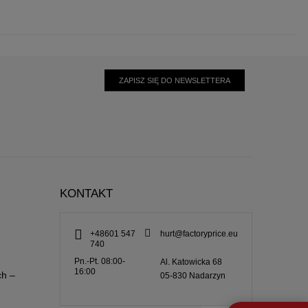
ZAPISZ SIĘ DO NEWSLETTERA
KONTAKT
+48601 547
hurt@factoryprice.eu
740
Pn.-Pt. 08:00-
Al. Katowicka 68
16:00
ch –
05-830
Nadarzyn