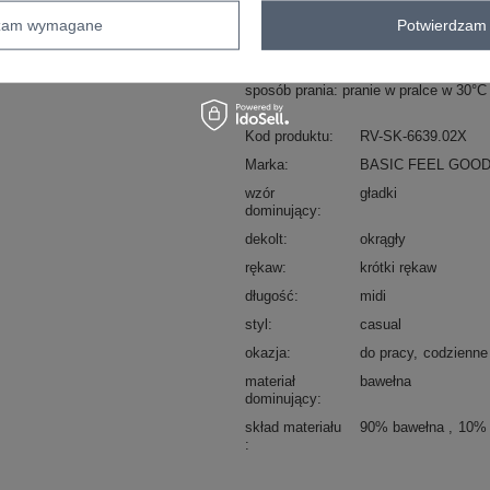
dzam wymagane
Potwierdzam 
Czerwona sukienka basic plus size z 
dodatki: kieszenie
skład materiału: 90% bawełna, 10% el
sposób prania: pranie w pralce w 30°C
Kod produktu
RV-SK-6639.02X
Marka
BASIC FEEL GOO
wzór
gładki
dominujący
dekolt
okrągły
rękaw
krótki rękaw
długość
midi
styl
casual
okazja
do pracy
codzienne
materiał
bawełna
dominujący
skład materiału
90% bawełna
10% 