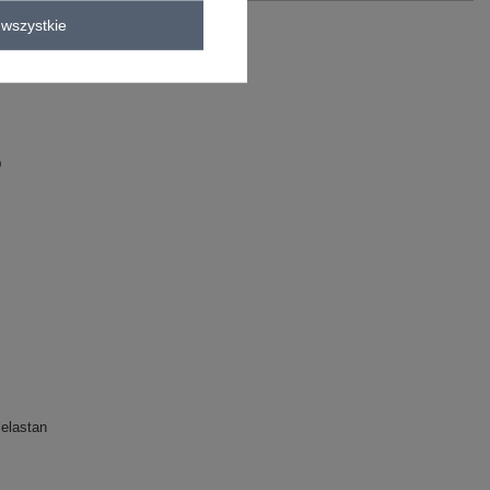
wszystkie
krótkim rękawem Bellamy .
astan
D
elastan