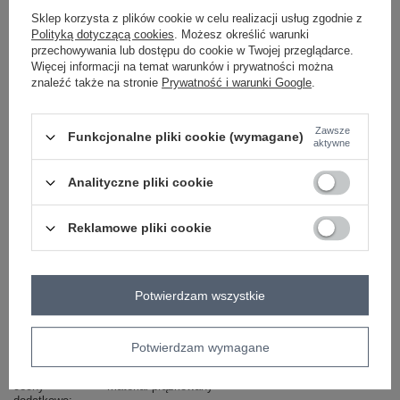
Sklep korzysta z plików cookie w celu realizacji usług zgodnie z
Masz pytanie? Chętnie pomożemy.
Polityką dotyczącą cookies
. Możesz określić warunki
przechowywania lub dostępu do cookie w Twojej przeglądarce.
Zadzwoń
+48 601 547 740
Zadaj pytanie
Więcej informacji na temat warunków i prywatności można
znaleźć także na stronie
Prywatność i warunki Google
.
Czerwona sukienka dopasowana Lara RUE PARIS
skład materiału: bawełna
Zawsze
sposób prania: pranie w pralce w 30°C
Funkcjonalne pliki cookie (wymagane)
aktywne
Kod produktu
RV-SK-5131.18P
Analityczne pliki cookie
Marka
RUE PARIS
wzór
gładki
Reklamowe pliki cookie
dominujący
długość
przed kolano
dekolt
okrągły
Potwierdzam wszystkie
rękaw
długi rękaw
okazja
codzienne
do pracy
Potwierdzam wymagane
materiał
bawełna
dominujący
cechy
materiał prążkowany