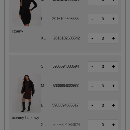
-
+
L
2016102603535
czarny
-
+
XL
2016102603542
-
+
S
5906694083594
-
+
M
5906694083600
-
+
L
5906694083617
ciemny brązowy
-
+
XL
5906694083624