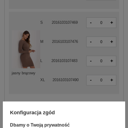
-
+
S
2016103107469
-
+
M
2016103107476
-
+
L
2016103107483
jasny brązowy
-
+
XL
2016103107490
Zobacz wszystkie kolory (+6)
Konfiguracja zgód
ZALOGUJ SIĘ I ZOBACZ CENĘ
Dbamy o Twoją prywatność