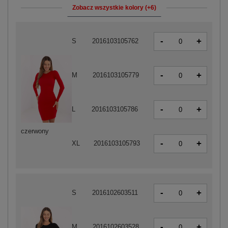
Zobacz wszystkie kolory (+6)
-
+
S
2016103105762
-
+
M
2016103105779
-
+
L
2016103105786
czerwony
-
+
XL
2016103105793
-
+
S
2016102603511
-
+
M
2016102603528