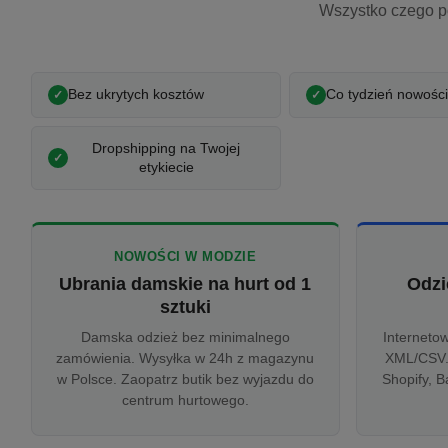
Wszystko czego p
Bez ukrytych kosztów
Co tydzień nowości
Dropshipping na Twojej
etykiecie
NOWOŚCI W MODZIE
Ubrania damskie na hurt od 1
Odzi
sztuki
Damska odzież bez minimalnego
Interneto
zamówienia. Wysyłka w 24h z magazynu
XML/CSV.
w Polsce. Zaopatrz butik bez wyjazdu do
Shopify, B
centrum hurtowego.