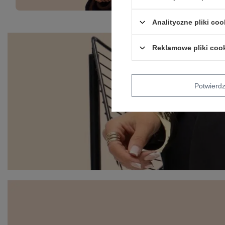
Analityczne pliki coo
Reklamowe pliki coo
Potwier