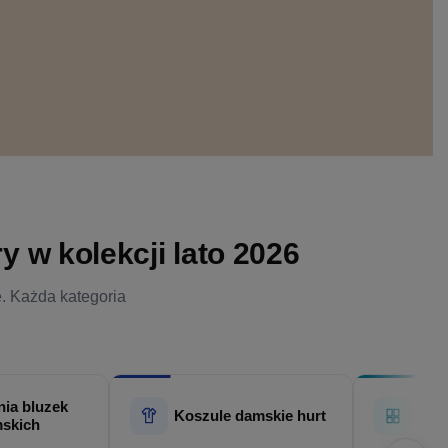
 w kolekcji lato 2026
e. Każda kategoria
ia bluzek
Hur
Koszule damskie hurt
skich