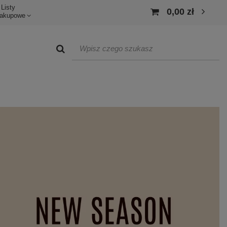
Listy
0,00 zł
akupowe