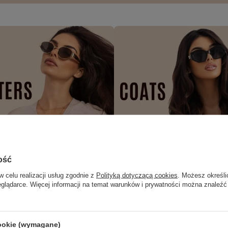
ość
w celu realizacji usług zgodnie z
Polityką dotyczącą cookies
. Możesz określi
eglądarce. Więcej informacji na temat warunków i prywatności można znaleźć
cookie (wymagane)