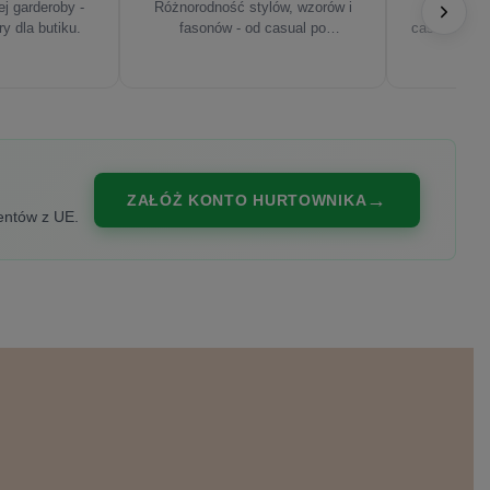
j garderoby -
Różnorodność stylów, wzorów i
Najnowsze
ry dla butiku.
fasonów - od casual po
casualowe, s
eleganckie.
ZAŁÓŻ KONTO HURTOWNIKA
entów z UE.