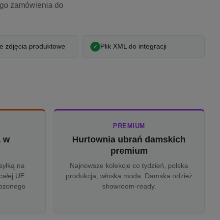
ego zamówienia do
 zdjęcia produktowe
Plik XML do integracji
PREMIUM
a w
Hurtownia ubrań damskich
u
premium
syłką na
Najnowsze kolekcje co tydzień, polska
całej UE.
produkcja, włoska moda. Damska odzież
rożonego
showroom-ready.