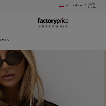
załóż
Zaloguj
/
konto
z
a
Marki