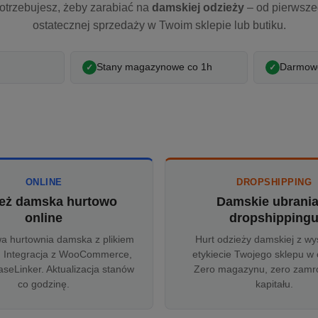
otrzebujesz, żeby zarabiać na
damskiej odzieży
– od pierwsz
ostatecznej sprzedaży w Twoim sklepie lub butiku.
Stany magazynowe co 1h
Darmowe
ONLINE
DROPSHIPPING
eż damska hurtowo
Damskie ubrani
online
dropshipping
wa hurtownia damska z plikiem
Hurt odzieży damskiej z wy
 Integracja z WooCommerce,
etykiecie Twojego sklepu w 
aseLinker. Aktualizacja stanów
Zero magazynu, zero zam
co godzinę.
kapitału.