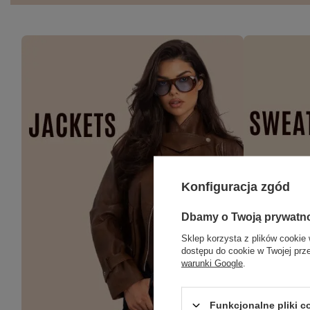
Konfiguracja zgód
Dbamy o Twoją prywatn
Sklep korzysta z plików cookie 
dostępu do cookie w Twojej prz
warunki Google
.
Funkcjonalne pliki 