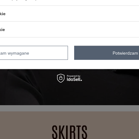
kie
kie
dzam wymagane
Potwierdzam 