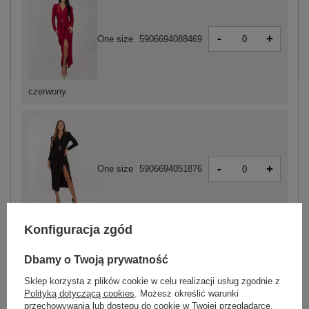
-
+
One size
5906694088469
czerwony
-
+
One size
5906694051876
czarny
Konfiguracja zgód
Dbamy o Twoją prywatność
ZALOGUJ SIĘ I ZOBACZ CENĘ
Sklep korzysta z plików cookie w celu realizacji usług zgodnie z
Polityką dotyczącą cookies
. Możesz określić warunki
przechowywania lub dostępu do cookie w Twojej przeglądarce.