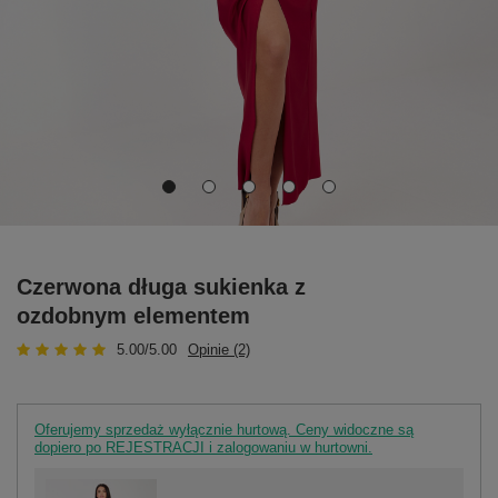
Czerwona długa sukienka z
ozdobnym elementem
5.00/5.00
Opinie (2)
Oferujemy sprzedaż wyłącznie hurtową. Ceny widoczne są
dopiero po REJESTRACJI i zalogowaniu w hurtowni.