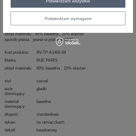
Potwierdzam wszystkie
Masz pytanie? Chętnie pomożemy.
Potwierdzam wymagane
Zadzwoń
+48 601 547 740
Zadaj pytanie
skład materiału : 90% bawełna , 10% elastan
sposób prania : pranie w pralce w 30°C
Kod produktu
RV-TP-A1465.09
Marka
RUE PARIS
skład materiału
90% bawełna
10% elastan
styl
casual
wzór
gładki
dominujący
materiał
bawełna
dominujący
długość
standardowa
rękaw
na ramiączkach
dekolt
kwadratowy