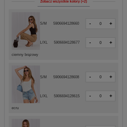
Zobacz wszystkie kolory (+2)
-
+
S/M
5906694128660
-
+
L/XL
5906694128677
ciemny brązowy
-
+
S/M
5906694128608
-
+
L/XL
5906694128615
ecru