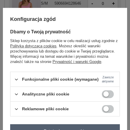
-
+
S/M
5906694128646
Konfiguracja zgód
-
+
L/XL
5906694128653
Dbamy o Twoją prywatność
różowy
Sklep korzysta z plików cookie w celu realizacji usług zgodnie z
Polityką dotyczącą cookies
. Możesz określić warunki
przechowywania lub dostępu do cookie w Twojej przeglądarce.
Więcej informacji na temat warunków i prywatności można
-
+
S/M
5906694128622
znaleźć także na stronie
Prywatność i warunki Google
.
-
+
L/XL
5906694128639
Zawsze
Funkcjonalne pliki cookie (wymagane)
aktywne
czarny
Analityczne pliki cookie
Zobacz wszystkie kolory (+2)
Reklamowe pliki cookie
ZALOGUJ SIĘ I ZOBACZ CENĘ