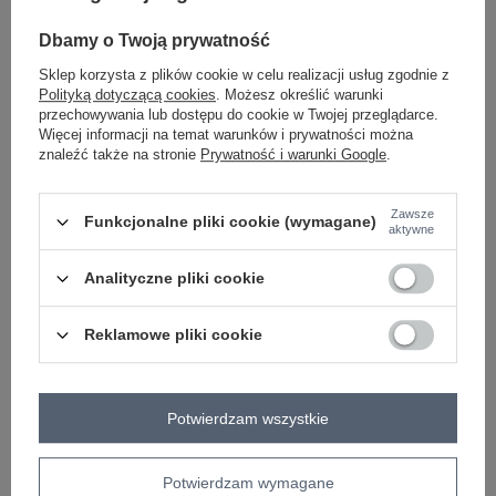
Dbamy o Twoją prywatność
-
+
L/XL
5906694084799
Sklep korzysta z plików cookie w celu realizacji usług zgodnie z
Polityką dotyczącą cookies
. Możesz określić warunki
ecru
przechowywania lub dostępu do cookie w Twojej przeglądarce.
Więcej informacji na temat warunków i prywatności można
znaleźć także na stronie
Prywatność i warunki Google
.
Zobacz wszystkie kolory (+2)
Zawsze
Funkcjonalne pliki cookie (wymagane)
aktywne
ZALOGUJ SIĘ I ZOBACZ CENĘ
Analityczne pliki cookie
Masz pytanie? Chętnie pomożemy.
Zadzwoń
+48 601 547 740
Zadaj pytanie
Reklamowe pliki cookie
skład materiału : 90% bawełna , 10% elastan
sposób prania : pranie w pralce w 30°C
Potwierdzam wszystkie
Kod produktu
RV-BO-A1047.94
Marka
RUE PARIS
Potwierdzam wymagane