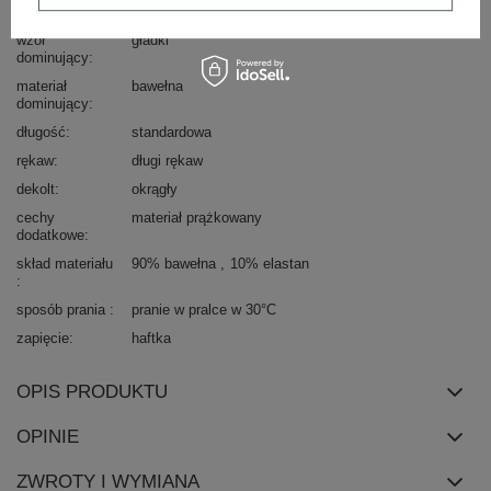
styl
casual
wzór
gładki
dominujący
materiał
bawełna
dominujący
długość
standardowa
rękaw
długi rękaw
dekolt
okrągły
cechy
materiał prążkowany
dodatkowe
skład materiału
90% bawełna
10% elastan
sposób prania
pranie w pralce w 30°C
zapięcie
haftka
OPIS PRODUKTU
OPINIE
ZWROTY I WYMIANA