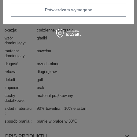
Marka
RUE PARIS
Potwierdzam wymagane
typ produktu
sukienka codzienna
fason
sukienka ołówkowa
okazja
codzienne
do pracy
wzór
gładki
dominujący
materiał
bawełna
dominujący
długość
przed kolano
rękaw
długi rękaw
dekolt
golf
zapięcie
brak
cechy
materiał prążkowany
dodatkowe
skład materiału
90% bawełna
10% elastan
sposób prania
pranie w pralce w 30°C
OPIS PRODUKTU