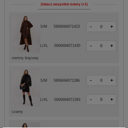
Zobacz wszystkie kolory (+1)
-
+
S/M
5906694071423
-
+
L/XL
5906694071430
ciemny brązowy
-
+
S/M
5906694071386
-
+
L/XL
5906694071393
czarny