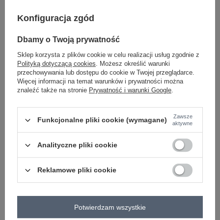
-
+
S/M
5906694071362
Konfiguracja zgód
Dbamy o Twoją prywatność
-
+
L/XL
5906694071379
Sklep korzysta z plików cookie w celu realizacji usług zgodnie z
Polityką dotyczącą cookies
. Możesz określić warunki
ciemny beżowy
przechowywania lub dostępu do cookie w Twojej przeglądarce.
Więcej informacji na temat warunków i prywatności można
znaleźć także na stronie
Prywatność i warunki Google
.
Zobacz wszystkie kolory (+1)
Zawsze
Funkcjonalne pliki cookie (wymagane)
ZALOGUJ SIĘ I ZOBACZ CENĘ
aktywne
Analityczne pliki cookie
Masz pytanie? Chętnie pomożemy.
Zadzwoń
+48 601 547 740
Zadaj pytanie
Reklamowe pliki cookie
skład materiału : 90% bawełna , 10% elastan
sposób prania : pranie w pralce w 30°C
Potwierdzam wszystkie
Kod produktu
RV-SK-A1048.83