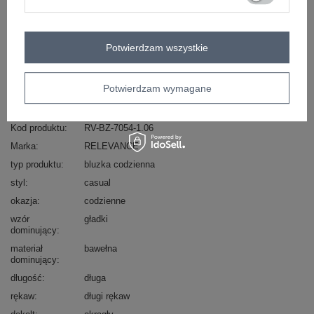
Masz pytanie? Chętnie pomożemy.
Potwierdzam wszystkie
Zadzwoń
+48 601 547 740
Zadaj pytanie
skład materiału : 90% bawełna , 10% elastan
Potwierdzam wymagane
sposób prania : pranie w pralce w 30°C
Kod produktu
RV-BZ-7054-1.06
Marka
RELEVANCE
typ produktu
bluzka codzienna
styl
casual
okazja
codzienne
wzór
gładki
dominujący
materiał
bawełna
dominujący
długość
długa
rękaw
długi rękaw