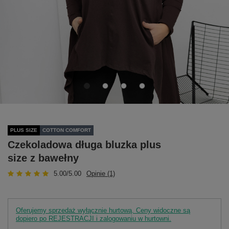
PLUS SIZE
COTTON COMFORT
Czekoladowa długa bluzka plus
size z bawełny
5.00/5.00
Opinie (1)
Oferujemy sprzedaż wyłącznie hurtową. Ceny widoczne są
dopiero po REJESTRACJI i zalogowaniu w hurtowni.