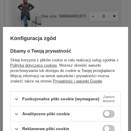
-
+
One size
5906694081873
Konfiguracja zgód
ciemny szary
Dbamy o Twoją prywatność
Sklep korzysta z plików cookie w celu realizacji usług zgodnie z
Polityką dotyczącą cookies
. Możesz określić warunki
-
przechowywania lub dostępu do cookie w Twojej przeglądarce.
+
One size
5906694081897
Więcej informacji na temat warunków i prywatności można
znaleźć także na stronie
Prywatność i warunki Google
.
ciemny zielony
Zawsze
Funkcjonalne pliki cookie (wymagane)
aktywne
Zobacz wszystkie kolory (+3)
Analityczne pliki cookie
ZALOGUJ SIĘ I ZOBACZ CENĘ
Reklamowe pliki cookie