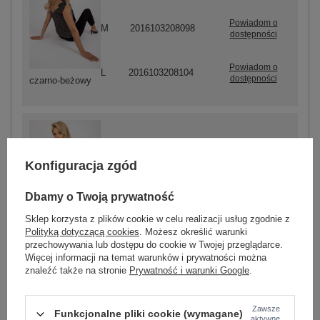
Powiadom o
M
2016103208098
dostępności
Powiadom o
L
2016103208104
dostępności
czarno-beżowy
Konfiguracja zgód
-
+
S
2016103208050
Dbamy o Twoją prywatność
Sklep korzysta z plików cookie w celu realizacji usług zgodnie z
beżowy
Polityką dotyczącą cookies
. Możesz określić warunki
przechowywania lub dostępu do cookie w Twojej przeglądarce.
Więcej informacji na temat warunków i prywatności można
znaleźć także na stronie
Prywatność i warunki Google
.
ZALOGUJ SIĘ I ZOBACZ CENĘ
Zawsze
Funkcjonalne pliki cookie (wymagane)
Masz pytanie? Chętnie pomożemy.
aktywne