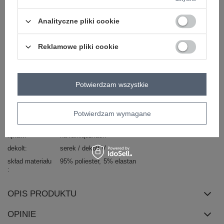
Zadzwoń
+48 601 547 740
Zadaj pytanie
Analityczne pliki cookie
Kod produktu
WN-TP-1335.63P
Reklamowe pliki cookie
Marka
RUE PARIS
styl
casual
wzór
nadruk
Potwierdzam wszystkie
dominujący
materiał
poliester
dominujący
Potwierdzam wymagane
długość
standardowa
rękaw
na ramiączkach
dekolt
serek / dekolt V
skład materiału
95% poliester
5% elastan
OPIS PRODUKTU
OPINIE