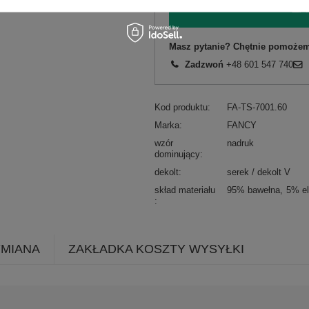
ZA
Masz pytanie? Chętnie pomożem
Zadzwoń
+48 601 547 740
Kod produktu
FA-TS-7001.60
Marka
FANCY
wzór
nadruk
dominujący
dekolt
serek / dekolt V
skład materiału
95% bawełna
5% el
YMIANA
ZAKŁADKA KOSZTY WYSYŁKI