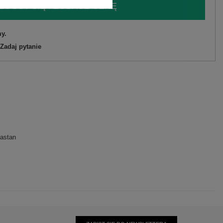
LOGUJ SIĘ I ZOBACZ CENĘ
y.
Zadaj pytanie
astan