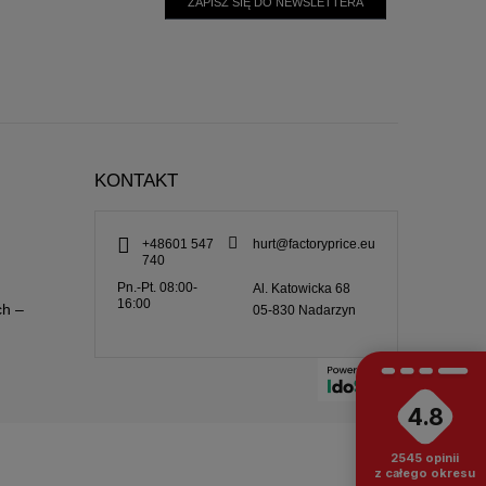
ZAPISZ SIĘ DO NEWSLETTERA
KONTAKT
+48601 547
hurt@factoryprice.eu
740
Pn.-Pt. 08:00-
Al. Katowicka 68
16:00
ch –
05-830
Nadarzyn
4.8
2545
opinii
z całego okresu