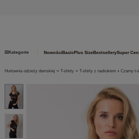
Kategorie
Nowości
Basic
Plus Size
Bestsellery
Super Cen
Hurtownia odzieży damskiej
T-shirty
T-shirty z nadrukiem
Czarny t-s