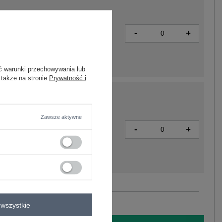
-
+
2016102933090
ć warunki przechowywania lub
 także na stronie
Prywatność i
Zawsze aktywne
-
+
2016102914037
Zobacz wszystkie kolory (+2)
wszystkie