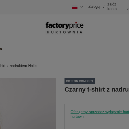
załóż
Zaloguj
/
konto
z
a
hirt z nadrukiem Hollis
COTTON COMFORT
Czarny t-shirt z nadr
Oferujemy sprzedaż wyłącznie hu
hurtowni.