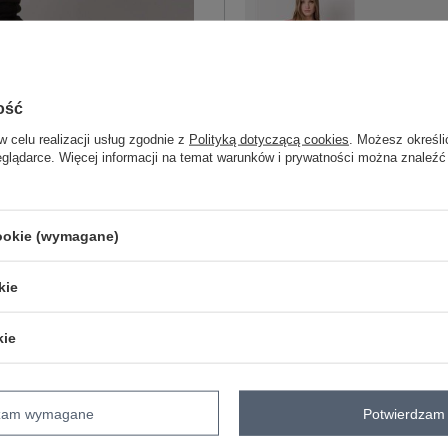
One size
ość
różowy
w celu realizacji usług zgodnie z
Polityką dotyczącą cookies
. Możesz określi
eglądarce. Więcej informacji na temat warunków i prywatności można znaleźć
cookie (wymagane)
One size
kie
koralowy
kie
dzam wymagane
Potwierdzam 