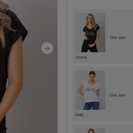
One size
czarny
One size
biały