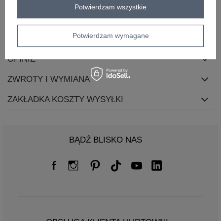
skład materiału
100% bawełna
Potwierdzam wszystkie
Potwierdzam wymagane
OPIS PRODUKTU
OPINIE
ZWROTY I WYMIANA
ZAKŁADKA KOSZTY WYSYŁKI
BĄDŹ BLISKO NAS