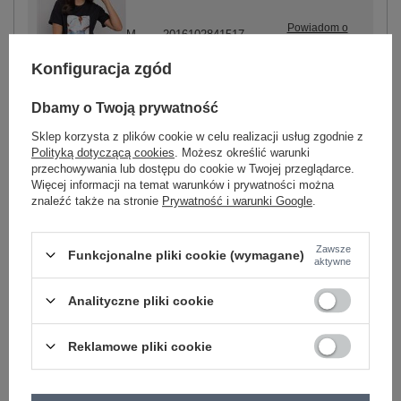
Powiadom o
M
2016102841517
dostępności
Konfiguracja zgód
Powiadom o
L
2016102841524
dostępności
czarny
Dbamy o Twoją prywatność
Sklep korzysta z plików cookie w celu realizacji usług zgodnie z
Polityką dotyczącą cookies
. Możesz określić warunki
przechowywania lub dostępu do cookie w Twojej przeglądarce.
ZALOGUJ SIĘ I ZOBACZ CENĘ
Więcej informacji na temat warunków i prywatności można
znaleźć także na stronie
Prywatność i warunki Google
.
Masz pytanie? Chętnie pomożemy.
Zawsze
Funkcjonalne pliki cookie (wymagane)
Zadzwoń
+48 601 547 740
Zadaj pytanie
aktywne
Analityczne pliki cookie
Kod produktu
PM-TS-SS21TX66.78P
Marka
PEPPER & MINT
Reklamowe pliki cookie
dekolt
okrągły
wzór
nadruk
dominujący