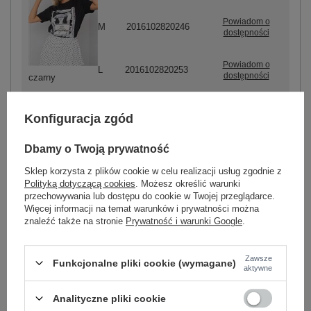
Powiadom o
M
2016102820246
dostępności
Powiadom o
L
2016102820253
dostępności
czarny
Konfiguracja zgód
Dbamy o Twoją prywatność
-
+
S
2016102820260
Sklep korzysta z plików cookie w celu realizacji usług zgodnie z
Polityką dotyczącą cookies
. Możesz określić warunki
przechowywania lub dostępu do cookie w Twojej przeglądarce.
Więcej informacji na temat warunków i prywatności można
biały
znaleźć także na stronie
Prywatność i warunki Google
.
Zawsze
Funkcjonalne pliki cookie (wymagane)
aktywne
ZALOGUJ SIĘ I ZOBACZ CENĘ
Analityczne pliki cookie
Masz pytanie? Chętnie pomożemy.