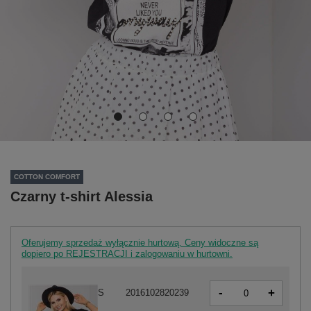
COTTON COMFORT
Czarny t-shirt Alessia
Oferujemy sprzedaż wyłącznie hurtową. Ceny widoczne są
dopiero po REJESTRACJI i zalogowaniu w hurtowni.
-
+
S
2016102820239