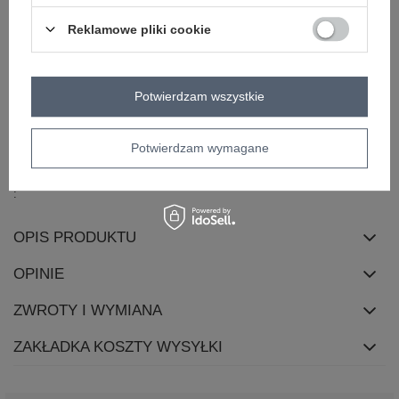
Zadzwoń
+48 601 547 740
Zadaj pytanie
Reklamowe pliki cookie
Kod produktu
HB-TS-3029.14P
Marka
H&B
Potwierdzam wszystkie
wzór
nadruk
dominujący
Potwierdzam wymagane
dekolt
okrągły
skład materiału
100% bawełna
OPIS PRODUKTU
OPINIE
ZWROTY I WYMIANA
ZAKŁADKA KOSZTY WYSYŁKI