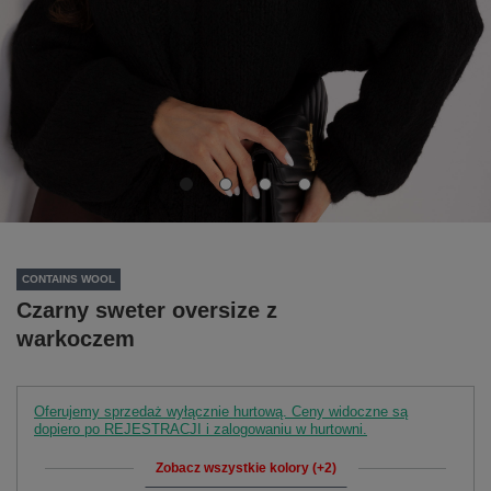
CONTAINS WOOL
Czarny sweter oversize z
warkoczem
Oferujemy sprzedaż wyłącznie hurtową. Ceny widoczne są
dopiero po REJESTRACJI i zalogowaniu w hurtowni.
Zobacz wszystkie kolory (+2)