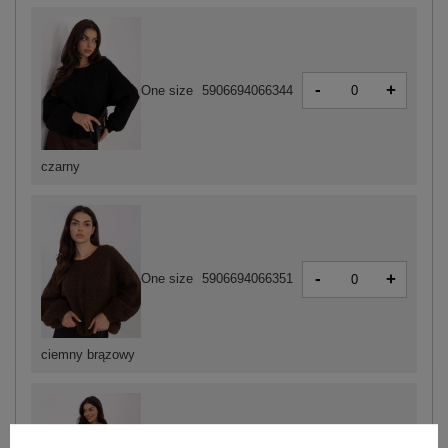
-
+
One size
5906694066344
czarny
-
+
One size
5906694066351
ciemny brązowy