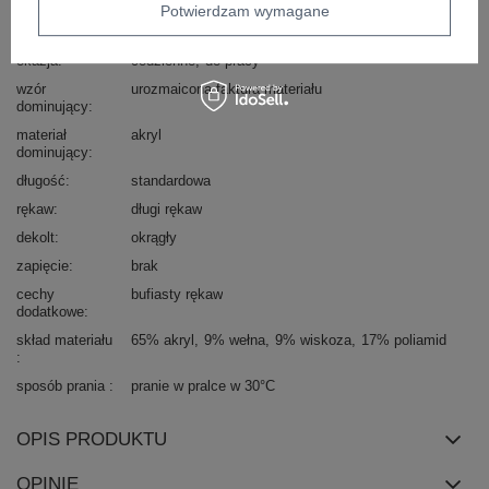
Marka
ITALY MODA
Potwierdzam wymagane
styl
casual
okazja
codzienne
do pracy
wzór
urozmaicona faktura materiału
dominujący
materiał
akryl
dominujący
długość
standardowa
rękaw
długi rękaw
dekolt
okrągły
zapięcie
brak
cechy
bufiasty rękaw
dodatkowe
skład materiału
65% akryl
9% wełna
9% wiskoza
17% poliamid
sposób prania
pranie w pralce w 30°C
OPIS PRODUKTU
OPINIE