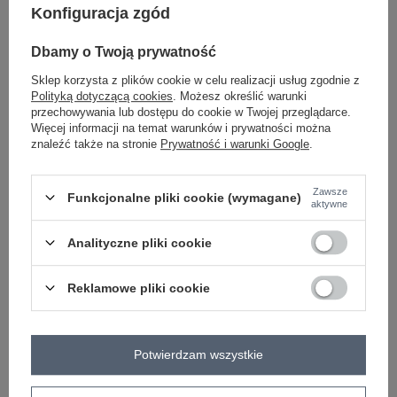
Konfiguracja zgód
-
+
One size
5906694066368
Dbamy o Twoją prywatność
Sklep korzysta z plików cookie w celu realizacji usług zgodnie z
jasny beżowy
Polityką dotyczącą cookies
. Możesz określić warunki
przechowywania lub dostępu do cookie w Twojej przeglądarce.
Więcej informacji na temat warunków i prywatności można
Zobacz wszystkie kolory (+2)
znaleźć także na stronie
Prywatność i warunki Google
.
ZALOGUJ SIĘ I ZOBACZ CENĘ
Zawsze
Funkcjonalne pliki cookie (wymagane)
aktywne
Masz pytanie? Chętnie pomożemy.
Analityczne pliki cookie
Zadzwoń
+48 601 547 740
Zadaj pytanie
Reklamowe pliki cookie
skład materiału : 65% akryl, 9% wełna, 9% wiskoza,
17% poliamid
sposób prania : pranie w pralce w 30°C
Potwierdzam wszystkie
Kod produktu
MI-SW-1610.18