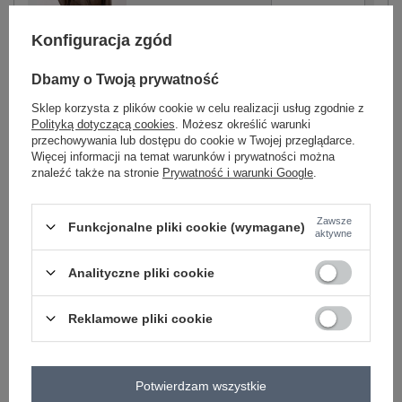
Konfiguracja zgód
brązowy
Dbamy o Twoją prywatność
Sklep korzysta z plików cookie w celu realizacji usług zgodnie z
Zobacz wszystkie kolory (+1)
Polityką dotyczącą cookies
. Możesz określić warunki
przechowywania lub dostępu do cookie w Twojej przeglądarce.
Więcej informacji na temat warunków i prywatności można
ZALOGUJ SIĘ I ZOBACZ CENĘ
znaleźć także na stronie
Prywatność i warunki Google
.
Masz pytanie? Chętnie pomożemy.
Zawsze
Funkcjonalne pliki cookie (wymagane)
aktywne
Zadzwoń
+48 601 547 740
Zadaj pytanie
Analityczne pliki cookie
skład materiału : 55% poliester, 45% poliuretan
sposób prania : pranie w pralce w 30°C
Reklamowe pliki cookie
Kod produktu
IT-KR-FL9558.60
Marka
RUE PARIS
Potwierdzam wszystkie
typ produktu
płaszcz przejściowy
trencz