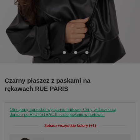
Czarny płaszcz z paskami na
rękawach RUE PARIS
Oferujemy sprzedaż wyłącznie hurtową. Ceny widoczne są
dopiero po REJESTRACJI i zalogowaniu w hurtowni.
Zobacz wszystkie kolory (+1)