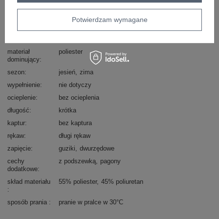
styl
casual
okazja
codzienne
Potwierdzam wymagane
wzór
gładki
dominujący
materiał
poliester
dominujący
sezon
jesień
zima
wypełnienie
nie dotyczy
ocieplenie
bez ocieplenia
długość
krótka
kaptur
bez kaptura
rękaw
długi rękaw
zapięcie
guziki
dwurzędowe
cechy
z podszewką
pagony
dodatkowe
skład materiału
55% poliester
45% poliuretan
sposób prania
pranie w pralce w 30°C