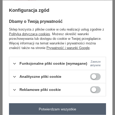
Konfiguracja zgód
-
+
L/XL
5906694044489
Dbamy o Twoją prywatność
jasny różowy
Sklep korzysta z plików cookie w celu realizacji usług zgodnie z
Polityką dotyczącą cookies
. Możesz określić warunki
przechowywania lub dostępu do cookie w Twojej przeglądarce.
Zobacz wszystkie kolory (+1)
Więcej informacji na temat warunków i prywatności można
znaleźć także na stronie
Prywatność i warunki Google
.
ZALOGUJ SIĘ I ZOBACZ CENĘ
Zawsze
Funkcjonalne pliki cookie (wymagane)
aktywne
Masz pytanie? Chętnie pomożemy.
Zadzwoń
+48 601 547 740
Zadaj pytanie
Analityczne pliki cookie
skład materiału : 100% bawełna
Reklamowe pliki cookie
sposób prania : pranie w pralce w 30°C
Kod produktu
LK-KMPL-510072.68
Potwierdzam wszystkie
Marka
LAKERTA