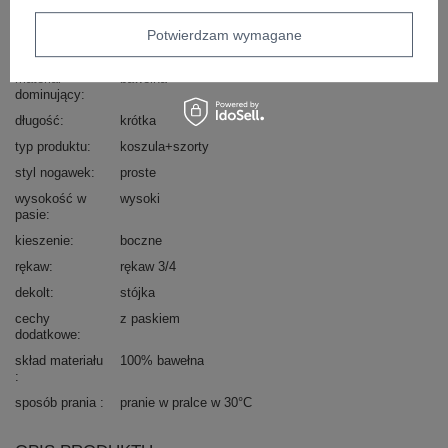
okazja
codzienne
Potwierdzam wymagane
wzór
haft
dominujący
materiał
bawełna
dominujący
długość
krótka
typ produktu
koszula+szorty
styl nogawek
proste
wysokość w
wysoki
pasie
kieszenie
boczne
rękaw
rękaw 3/4
dekolt
stójka
cechy
z paskiem
dodatkowe
skład materiału
100% bawełna
sposób prania
pranie w pralce w 30°C