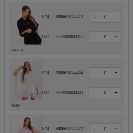
-
+
S/M
5906694044410
-
+
L/XL
5906694044427
czarny
-
+
S/M
5906694044434
-
+
L/XL
5906694044441
biały
-
+
S/M
5906694044472