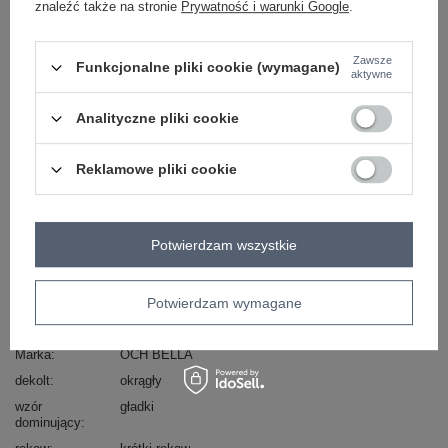
znaleźć także na stronie
Prywatność i warunki Google
.
-
+
L
2016102973287
Zawsze
niebieski
Funkcjonalne pliki cookie (wymagane)
aktywne
Analityczne pliki cookie
ZALOGUJ SIĘ I ZOBACZ CENĘ
Reklamowe pliki cookie
Masz pytanie? Chętnie pomożemy.
Zadzwoń
+48 601 547 740
Zadaj pytanie
Potwierdzam wszystkie
skład materiału : 100% poliester
sposób prania : pranie w pralce w 30°C
Potwierdzam wymagane
Kod produktu
TW-TP-BI-26718.46
Marka
OCH BELLA
dekolt
okrągły
wzór
gładki
dominujący