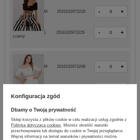
-
+
M
2016102973218
-
+
L
2016102973225
czarny
-
+
M
2016102973249
-
+
L
2016102973256
Konfiguracja zgód
biały
Dbamy o Twoją prywatność
Sklep korzysta z plików cookie w celu realizacji usług zgodnie z
-
+
Polityką dotyczącą cookies
. Możesz określić warunki
M
2016102973270
przechowywania lub dostępu do cookie w Twojej przeglądarce.
Więcej informacji na temat warunków i prywatności można