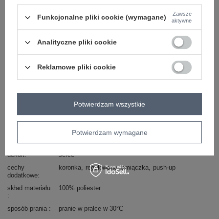
Zawsze
Funkcjonalne pliki cookie (wymagane)
skład materiału : 100% poliester
aktywne
sposób prania : pranie w pralce w 30°C
Analityczne pliki cookie
Kod produktu
PM-TP-SF087.11
Marka
SHEEP
Reklamowe pliki cookie
styl
elegancki
wzór
ażurowy
dominujący
Potwierdzam wszystkie
materiał
poliester
dominujący
długość
krótka
Potwierdzam wymagane
rękaw
na ramiączkach
dekolt
serce
cechy
koronka
regulowane ramiączka
push-up
dodatkowe
skład materiału
100% poliester
sposób prania
pranie w pralce w 30°C