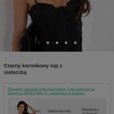
Czarny koronkowy top z
siateczką
Oferujemy sprzedaż wyłącznie hurtową. Ceny widoczne są
dopiero po REJESTRACJI i zalogowaniu w hurtowni.
Powiadom o
M/L
5906694067945
dostępności