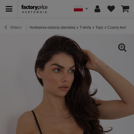
Wstecz
Hurtownia odzieży damskiej
T-shirty
Topy
Czarny koronkow