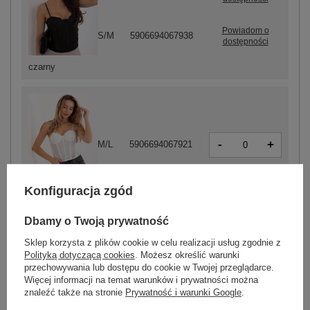
Powiadom o
S/M
5906694067938
dostępności
czarny
-
+
M/L
5906694067921
Konfiguracja zgód
biały
Dbamy o Twoją prywatność
Sklep korzysta z plików cookie w celu realizacji usług zgodnie z
ZALOGUJ SIĘ I ZOBACZ CENĘ
Polityką dotyczącą cookies
. Możesz określić warunki
przechowywania lub dostępu do cookie w Twojej przeglądarce.
Więcej informacji na temat warunków i prywatności można
Masz pytanie? Chętnie pomożemy.
znaleźć także na stronie
Prywatność i warunki Google
.
Zadzwoń
+48 601 547 740
Zadaj pytanie