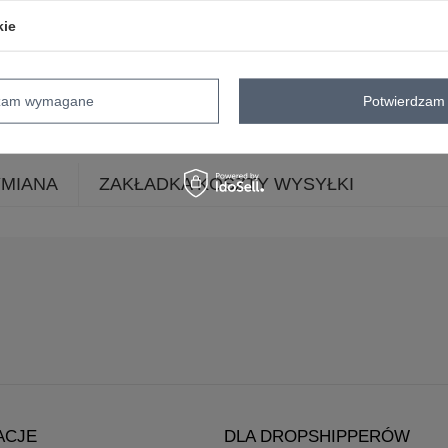
dekolt
okrągły
kie
rękaw
rękaw 3/4
długość
długa
nogawki
skład materiału
90% bawełna
10% 
dzam wymagane
Potwierdzam 
YMIANA
ZAKŁADKA KOSZTY WYSYŁKI
ACJE
DLA DROPSHIPPERÓW