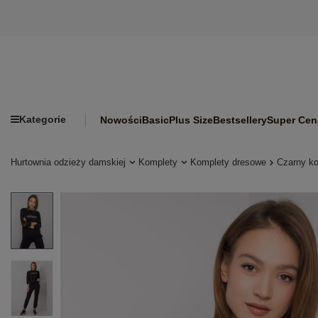
Kategorie
Nowości
Basic
Plus Size
Bestsellery
Super Cen
Hurtownia odzieży damskiej
Komplety
Komplety dresowe
Czarny k