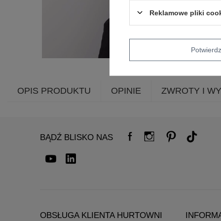
Reklamowe pliki coo
Potwier
OPIS PRODUKTU
OPINIE
ZWROTY I W
BĄDŹ BLISKO NAS
OBSŁUGA KLIENTA HURTOWNI
INFORM