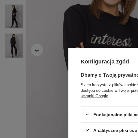
Konfiguracja zgód
Dbamy o Twoją prywatn
Sklep korzysta z plików cookie 
dostępu do cookie w Twojej prz
warunki Google
.
Funkcjonalne pliki 
Analityczne pliki coo