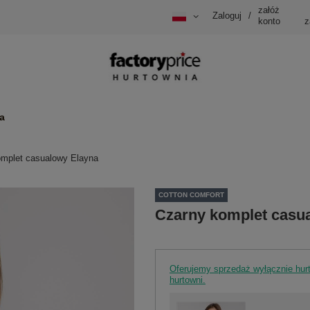
załóż
Zaloguj
/
konto
z
a
omplet casualowy Elayna
COTTON COMFORT
Czarny komplet casu
Oferujemy sprzedaż wyłącznie hu
hurtowni.