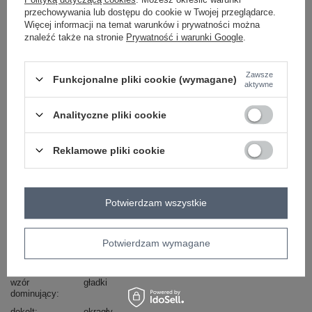
przechowywania lub dostępu do cookie w Twojej przeglądarce.
Więcej informacji na temat warunków i prywatności można
-
+
L
2016102897408
znaleźć także na stronie
Prywatność i warunki Google
.
beżowy
Zawsze
Funkcjonalne pliki cookie (wymagane)
aktywne
ZALOGUJ SIĘ I ZOBACZ CENĘ
Analityczne pliki cookie
Reklamowe pliki cookie
Masz pytanie? Chętnie pomożemy.
Zadzwoń
+48 601 547 740
Zadaj pytanie
Potwierdzam wszystkie
skład materiału : 100% bawełna
sposób prania : pranie w pralce w 30°C
Potwierdzam wymagane
Kod produktu
356-KMPL-1203.82
Marka
RUE PARIS
wzór
gładki
dominujący
dekolt
okrągły