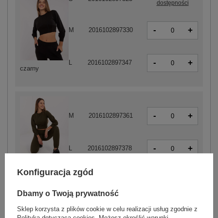
dostępności
-
+
M
2016102897330
-
+
L
2016102897347
czarny
-
+
M
2016102897361
-
+
L
2016102897378
khaki
Konfiguracja zgód
Dbamy o Twoją prywatność
-
+
M
2016102897392
Sklep korzysta z plików cookie w celu realizacji usług zgodnie z
Polityką dotyczącą cookies
. Możesz określić warunki