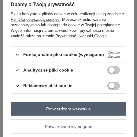
Dbamy o Twoją prywatność
brzoskwiniowy
Sklep korzysta z plików cookie w celu realizacji usług zgodnie z
Polityką dotyczącą cookies
. Możesz określić warunki
przechowywania lub dostępu do cookie w Twojej przeglądarce.
ZALOGUJ SIĘ I ZOBACZ CENĘ
Więcej informacji na temat warunków i prywatności można
znaleźć także na stronie
Prywatność i warunki Google
.
Masz pytanie? Chętnie pomożemy.
Zawsze
Funkcjonalne pliki cookie (wymagane)
Zadzwoń
+48 601 547 740
Zadaj pytanie
aktywne
Analityczne pliki cookie
skład materiału : 50% wiskoza, 45% poliester, 5%
elastan
sposób prania : pranie w pralce w 30°C
Reklamowe pliki cookie
Kod produktu
RV-KMPL-A610.86
Marka
RELEVANCE
Potwierdzam wszystkie
typ produktu
bluza+spodnie
styl
casual
Potwierdzam wymagane
okazja
codzienne
wzór
gładki