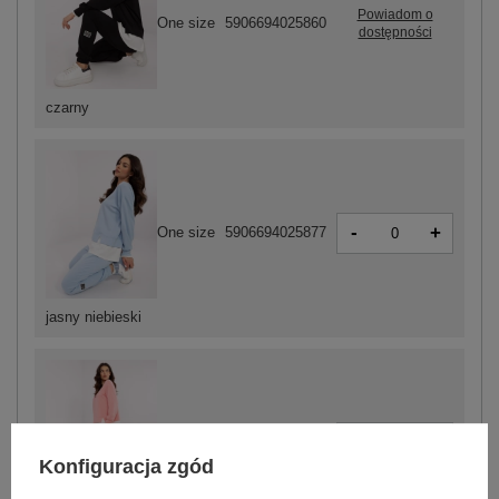
Powiadom o
One size
5906694025860
dostępności
czarny
-
+
One size
5906694025877
jasny niebieski
-
+
One size
5906694025884
Konfiguracja zgód