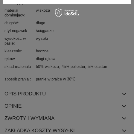
dominujący
materiał
wiskoza
dominujący
długość
długa
styl nogawek
ściągacze
wysokość w
wysoki
pasie
kieszenie
boczne
rękaw
długi rękaw
skład materiału
50% wiskoza
45% poliester
5% elastan
sposób prania
pranie w pralce w 30°C
OPIS PRODUKTU
OPINIE
ZWROTY I WYMIANA
ZAKŁADKA KOSZTY WYSYŁKI