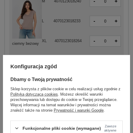
-
+
M
4070123018240
-
+
L
4070123018233
-
+
XL
4070123018264
ciemny beżowy
-
+
XXL
4070123018271
Konfiguracja zgód
Dbamy o Twoją prywatność
Sklep korzysta z plików cookie w celu realizacji usług zgodnie z
-
+
S
4070123018202
Polityką dotyczącą cookies
. Możesz określić warunki
przechowywania lub dostępu do cookie w Twojej przeglądarce.
Więcej informacji na temat warunków i prywatności można
-
+
M
4070123018196
znaleźć także na stronie
Prywatność i warunki Google
.
Zawsze
Funkcjonalne pliki cookie (wymagane)
-
+
L
4070123018189
aktywne