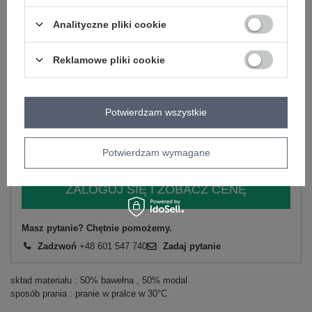
Analityczne pliki cookie
-
+
XL
4070123018219
biały
Reklamowe pliki cookie
-
+
XXL
4070123018226
Potwierdzam wszystkie
Zobacz wszystkie kolory (+1)
Potwierdzam wymagane
ZALOGUJ SIĘ I ZOBACZ CENĘ
Masz pytanie? Chętnie pomożemy.
Zadzwoń
+48 601 547 740
Zadaj pytanie
skład materiału : 50% bawełna , 50% modal
sposób prania : pranie w pralce w 30°C