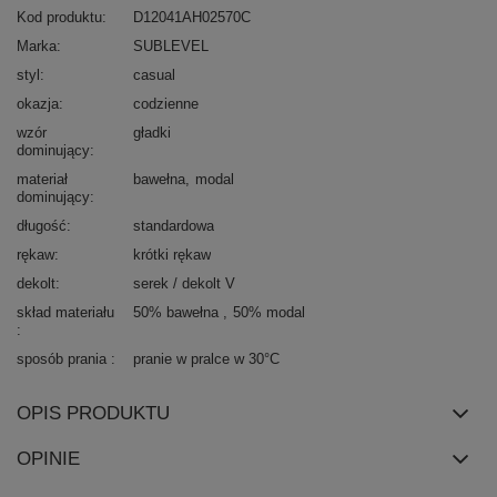
Kod produktu
D12041AH02570C
Marka
SUBLEVEL
styl
casual
okazja
codzienne
wzór
gładki
dominujący
materiał
bawełna
modal
dominujący
długość
standardowa
rękaw
krótki rękaw
dekolt
serek / dekolt V
skład materiału
50% bawełna
50% modal
sposób prania
pranie w pralce w 30°C
OPIS PRODUKTU
OPINIE